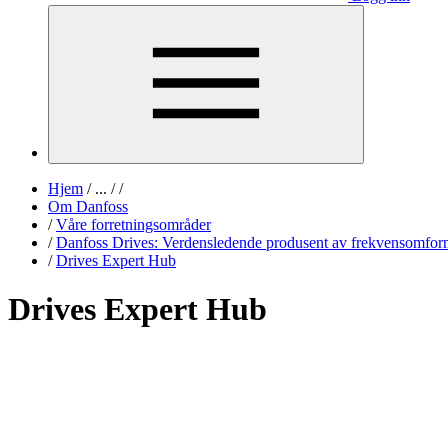
Hjem
/
...
/
/
Om Danfoss
/
Våre forretningsområder
/
Danfoss Drives: Verdensledende produsent av frekvensomfor
/
Drives Expert Hub
Drives Expert Hub