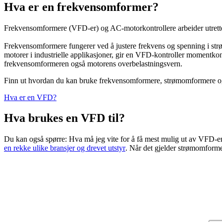
Hva er en frekvensomformer?
Frekvensomformere (VFD-er) og AC-motorkontrollere arbeider utrettel
Frekvensomformere fungerer ved å justere frekvens og spenning i str
motorer i industrielle applikasjoner, gir en VFD-kontroller momentkont
frekvensomformeren også motorens overbelastningsvern.
Finn ut hvordan du kan bruke frekvensomformere, strømomformere og softs
Hva er en VFD?
Hva brukes en VFD til?
Du kan også spørre: Hva må jeg vite for å få mest mulig ut av VFD-en
en rekke ulike bransjer og drevet utstyr
. Når det gjelder strømomforme