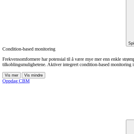
Spi
Condition-based monitoring
Frekvensomformere har potensial til å være mye mer enn enkle strømpro
tilkoblingsmulighetene. Aktiver integrert condition-based monitoring
Vis mer
Vis mindre
Oppdag CBM