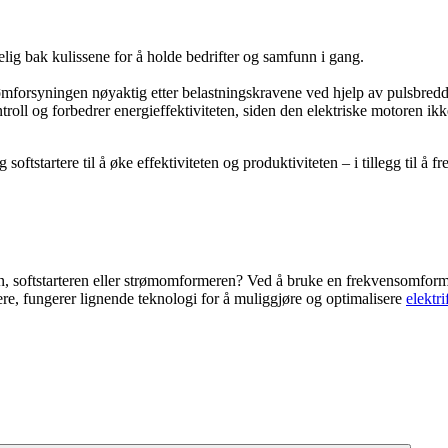
ig bak kulissene for å holde bedrifter og samfunn i gang.
ømforsyningen nøyaktig etter belastningskravene ved hjelp av pulsbred
roll og forbedrer energieffektiviteten, siden den elektriske motoren ikk
tartere til å øke effektiviteten og produktiviteten – i tillegg til å fre
, softstarteren eller strømomformeren? Ved å bruke en frekvensomforme
re, fungerer lignende teknologi for å muliggjøre og optimalisere
elektri