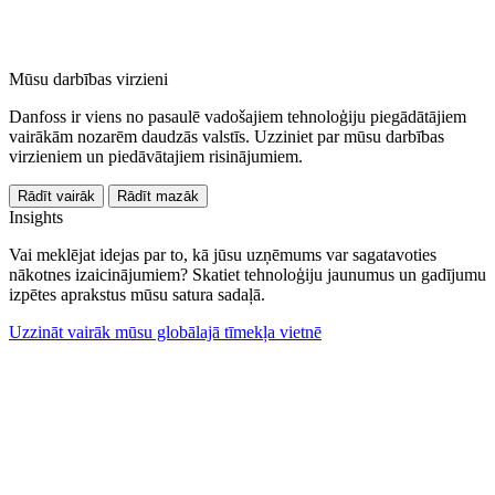
Mūsu darbības virzieni
Danfoss ir viens no pasaulē vadošajiem tehnoloģiju piegādātājiem
vairākām nozarēm daudzās valstīs. Uzziniet par mūsu darbības
virzieniem un piedāvātajiem risinājumiem.
Rādīt vairāk
Rādīt mazāk
Insights
Vai meklējat idejas par to, kā jūsu uzņēmums var sagatavoties
nākotnes izaicinājumiem? Skatiet tehnoloģiju jaunumus un gadījumu
izpētes aprakstus mūsu satura sadaļā.
Uzzināt vairāk mūsu globālajā tīmekļa vietnē