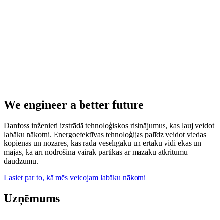
We engineer a better future
Danfoss inženieri izstrādā tehnoloģiskos risinājumus, kas ļauj veidot
labāku nākotni. Energoefektīvas tehnoloģijas palīdz veidot viedas
kopienas un nozares, kas rada veselīgāku un ērtāku vidi ēkās un
mājās, kā arī nodrošina vairāk pārtikas ar mazāku atkritumu
daudzumu.
Lasiet par to, kā mēs veidojam labāku nākotni
Uzņēmums