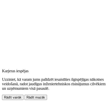
Karjeras iespējas
Uzziniet, kā varam jums palīdzēt iesaistīties ilgtspējīgas nākotnes
veidošanā, radot jaudīgus inženiertehniskos risinājumus cilvēkiem
un uzņēmumiem visā pasaulē.
Rādīt vairāk
Rādīt mazāk