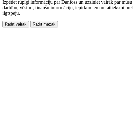
Izpētiet rūpīgi informāciju par Danfoss un uzziniet vairāk par mūsu
darbību, vēsturi, finanšu informāciju, iepirkumiem un attieksmi pret
ilgtspēju.
Rādīt vairāk
Rādīt mazāk