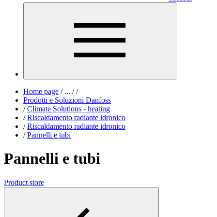
Home page
/
...
/
/
Prodotti e Soluzioni Danfoss
/
Climate Solutions - heating
/
Riscaldamento radiante idronico
/
Riscaldamento radiante idronico
/
Pannelli e tubi
Pannelli e tubi
Product store