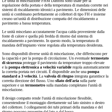
Le unità di miscelazione FHM Danfoss sono usate per la
regolazione della portata e della temperatura di mandata corrette nei
sistemi di riscaldamento idronici a pavimento. Le dimensioni delle
unità si combinano perfettamente ai collettori di tipo FH e insieme
creano un'unità di distribuzione compatta del riscaldamento a
pavimento a bassa temperatura.
Le unità miscelano accuratamente l'acqua calda proveniente dalla
fonte di calore e quella più fredda di ritorno dal sistema di
riscaldamento a pavimento. In questo modo, la temperatura di
mandata dell'impianto viene regolata alla temperatura desiderata.
Sono disponibili diverse unità di miscelazione, che differiscono per
la capacità e per la pompa di circolazione. Un eventuale
termostato
di sicurezza
protegge il pavimento da temperature troppo elevate
e la
pompa elettronica a velocità variabile
regola automaticamente
la corretta portata nei circuiti. È disponibile anche una
pompa
standard a 3 velocità
. La
valvola di ritegno
integrata garantisce la
corretta direzione del flusso. Uno
sfiato dell'aria
sulla parte
superiore e un
termometro
sulla mandata completano l'unità di
miscelazione.
Il design compatto rende l'unità di miscelazione flessibile,
consentendone il montaggio direttamente sul lato sinistro o destro
del collettore. I collegamenti dei tubi primari della mandata e del
ritorno possono provenire dal lato o dal basso.