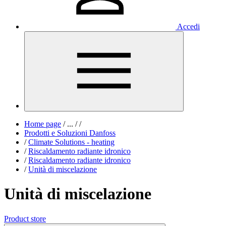
Accedi
Home page
/
...
/
/
Prodotti e Soluzioni Danfoss
/
Climate Solutions - heating
/
Riscaldamento radiante idronico
/
Riscaldamento radiante idronico
/
Unità di miscelazione
Unità di miscelazione
Product store