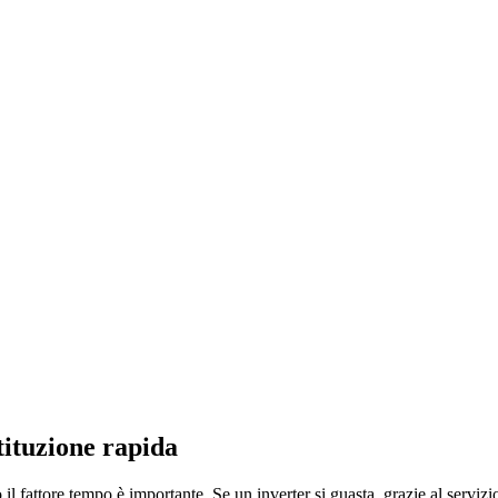
tituzione rapida
o il fattore tempo è importante. Se un inverter si guasta, grazie al serv