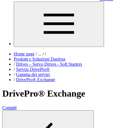
Home page
/
...
/
/
Prodotti e Soluzioni Danfoss
/
Drives – Servo Drives - Soft Starters
/
Servizi DrivePro®
/
Gamma dei servizi
/
DrivePro® Exchange
DrivePro® Exchange
Contatti