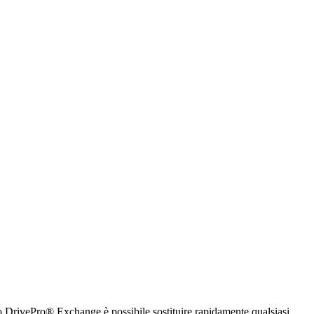
izio DrivePro® Exchange è possibile sostituire rapidamente qualsiasi