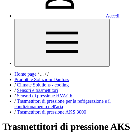
Accedi
Home page
/
...
/
/
Prodotti e Soluzioni Danfoss
/
Climate Solutions - cooling
/
Sensori e trasmettitori
/
Sensori di pressione HVACR.
/
Trasmettitori di pressione per la refrigerazione e il
condizionamento dell'aria
/
Trasmettitori di pressione AKS 3000
Trasmettitori di pressione AKS