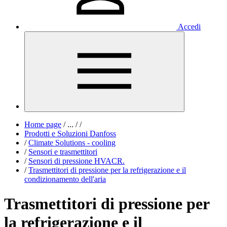
Accedi
Home page
/
...
/
/
Prodotti e Soluzioni Danfoss
/
Climate Solutions - cooling
/
Sensori e trasmettitori
/
Sensori di pressione HVACR.
/
Trasmettitori di pressione per la refrigerazione e il
condizionamento dell'aria
Trasmettitori di pressione per
la refrigerazione e il