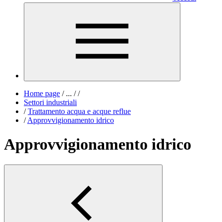
Home page
/
...
/
/
Settori industriali
/
Trattamento acqua e acque reflue
/
Approvvigionamento idrico
Approvvigionamento idrico