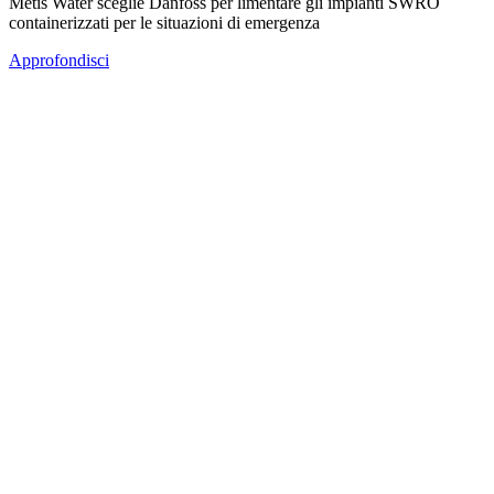
Metis Water sceglie Danfoss per limentare gli impianti SWRO
containerizzati per le situazioni di emergenza
Approfondisci