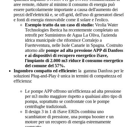
aree remote, ridurre al minimo il consumo di energia può
essere particolarmente importante a causa dell'aumento dei
prezzi dell'elettricità e, se off-grid, dell'uso di generatori diesel
e fonti di energia rinnovabile come il solare e l'eolico.
Esempio tratto da un caso di studio:
Veolia Water
Technologies Iberica ha recentemente completato un
retrofit per Suministros de Agua La Oliva, l'azienda
idrica municipale che rifornisce Corralejo a
Fuerteventura, nelle Isole Canarie in Spagna. Costruito
attorno alle
pompe ad alta pressione APP di Danfoss
e ai dispositivi di recupero energetico iSave,
l'impianto di 2.000 m3 riduce il consumo energetico
del comune del 57%.
Ingombro compatto ed efficiente:
la gamma Danfoss per le
soluzioni Plug-and-Play è unica in termini di compattezza ed
efficienza:
Le pompe APP offrono un'efficienza ad alta pressione
per m3 molto maggiore rispetto a qualsiasi altro tipo di
pompa, soprattutto se confrontate con le pompe
centrifughe tradizionali.
Il design 3 in 1 di iSave ERDs combina uno
scambiatore di pressione, una pompa booster e un
motore per un recupero di energia estremamente
compatto.