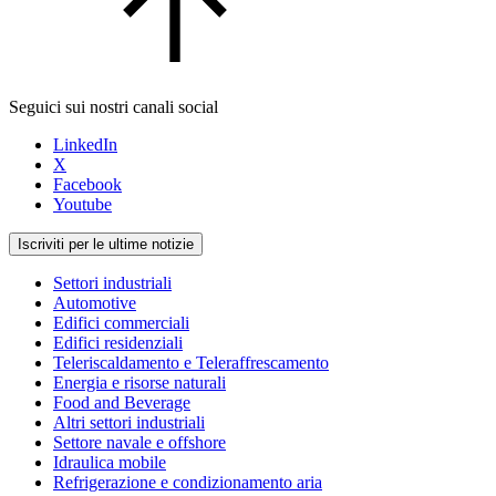
Seguici sui nostri canali social
LinkedIn
X
Facebook
Youtube
Iscriviti per le ultime notizie
Settori industriali
Automotive
Edifici commerciali
Edifici residenziali
Teleriscaldamento e Teleraffrescamento
Energia e risorse naturali
Food and Beverage
Altri settori industriali
Settore navale e offshore
Idraulica mobile
Refrigerazione e condizionamento aria