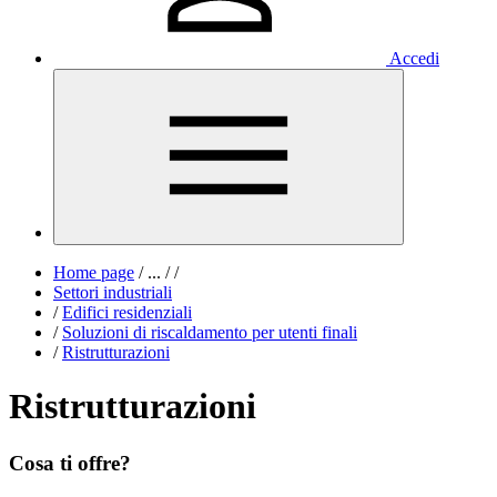
Accedi
Home page
/
...
/
/
Settori industriali
/
Edifici residenziali
/
Soluzioni di riscaldamento per utenti finali
/
Ristrutturazioni
Ristrutturazioni
Cosa ti offre?