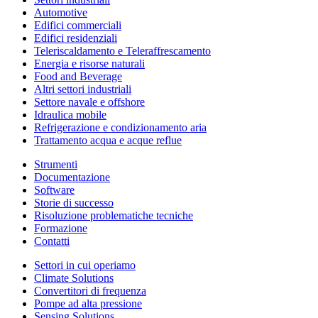
Automotive
Edifici commerciali
Edifici residenziali
Teleriscaldamento e Teleraffrescamento
Energia e risorse naturali
Food and Beverage
Altri settori industriali
Settore navale e offshore
Idraulica mobile
Refrigerazione e condizionamento aria
Trattamento acqua e acque reflue
Strumenti
Documentazione
Software
Storie di successo
Risoluzione problematiche tecniche
Formazione
Contatti
Settori in cui operiamo
Climate Solutions
Convertitori di frequenza
Pompe ad alta pressione
Sensing Solutions