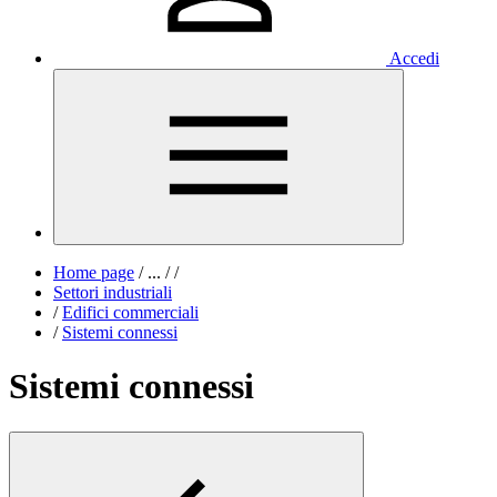
Accedi
Home page
/
...
/
/
Settori industriali
/
Edifici commerciali
/
Sistemi connessi
Sistemi connessi