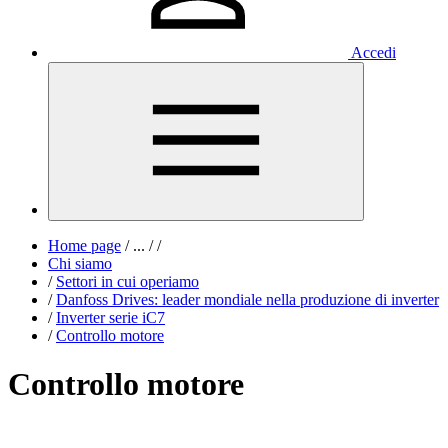
Accedi
Home page
/
...
/
/
Chi siamo
/
Settori in cui operiamo
/
Danfoss Drives: leader mondiale nella produzione di inverter
/
Inverter serie iC7
/
Controllo motore
Controllo motore