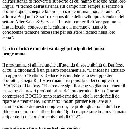
dell'assistenza di ricevere il supporto di cui hanno bisogno nella loro
lingua. “I tecnici dell'assistenza sul campo non sempre si sentono a
proprio agio a spiegare la loro situazione in una lingua straniera”,
afferma Benjamin Straub, responsabile dello sviluppo aziendale del
settore After Sales & Service. “I nostri partner RefCare parlano la
lingua locale, conoscono la cultura e il mercato e hanno le
conoscenze tecniche necessarie per assistere i tecnici nella loro
zona”.
La circolarità è uno dei vantaggi principali del nuovo
programma
Il programma si allinea anche all'agenda di sostenibilità di Danfoss,
di cui la circolarità è un pilastro fondamentale. “Danfoss ha adottato
un approccio ‘Rethink-Reduce-Recirculate’ allo sviluppo dei
prodotti”, spiega Ralf Havermann, responsabile dei compressori
BOCK® di Danfoss. “Ricircolare significa che vogliamo ottenere il
massimo dai nostri prodotti prima del loro termine di vita. I nostri
compressori BOCK® sono semi-ermetici, il che li rende facili da
riparare e mantenere. Formando i nostri partner RefCare alla
manutenzione di questi compressori, ne prolunghiamo la durata e
riduciamo l'impronta di carbonio. Ogni compressore ben revisionato
e riparato fa risparmiare emissioni di CO2”.
Garantire un time-to-market più rapido