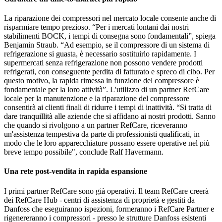
La riparazione dei compressori nel mercato locale consente anche di
risparmiare tempo prezioso. “Per i mercati lontani dai nostri
stabilimenti BOCK, i tempi di consegna sono fondamentali”, spiega
Benjamin Straub. “Ad esempio, se il compressore di un sistema di
refrigerazione si guasta, è necessario sostituirlo rapidamente. I
supermercati senza refrigerazione non possono vendere prodotti
refrigerati, con conseguente perdita di fatturato e spreco di cibo. Per
questo motivo, la rapida rimessa in funzione del compressore è
fondamentale per la loro attività”. L'utilizzo di un partner RefCare
locale per la manutenzione e la riparazione del compressore
consentirà ai clienti finali di ridurre i tempi di inattività. “Si tratta di
dare tranquillità alle aziende che si affidano ai nostri prodotti. Sanno
che quando si rivolgono a un partner RefCare, riceveranno
un'assistenza tempestiva da parte di professionisti qualificati, in
modo che le loro apparecchiature possano essere operative nel più
breve tempo possibile", conclude Ralf Havermann.
Una rete post-vendita in rapida espansione
I primi partner RefCare sono già operativi. Il team RefCare creerà
dei RefCare Hub - centri di assistenza di proprietà e gestiti da
Danfoss che eseguiranno ispezioni, formeranno i RefCare Partner e
rigenereranno i compressori - presso le strutture Danfoss esistenti