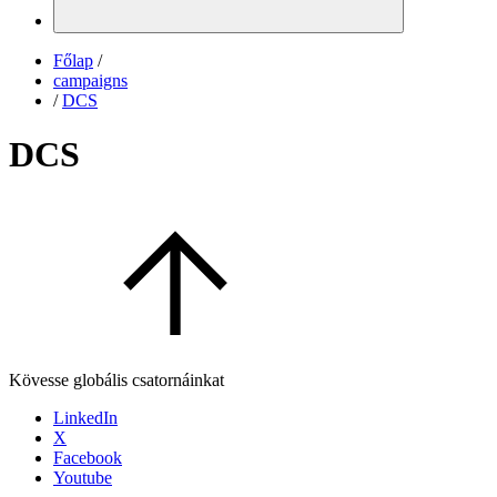
Főlap
/
campaigns
/
DCS
DCS
Kövesse globális csatornáinkat
LinkedIn
X
Facebook
Youtube