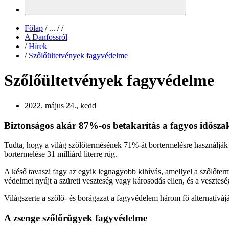
Főlap
/
...
/
/
A Danfossról
/
Hírek
/
Szőlőültetvények fagyvédelme
Szőlőültetvények fagyvédelme
2022. május 24., kedd
Biztonságos akár 87%-os betakarítás a fagyos idősza
Tudta, hogy a világ szőlőtermésének 71%-át bortermelésre használják f
bortermelése 31 milliárd literre rúg.
A késő tavaszi fagy az egyik legnagyobb kihívás, amellyel a szőlőter
védelmet nyújt a szüreti veszteség vagy károsodás ellen, és a vesztes
Világszerte a szőlő- és borágazat a fagyvédelem három fő alternatíváj
A zsenge szőlőrügyek fagyvédelme