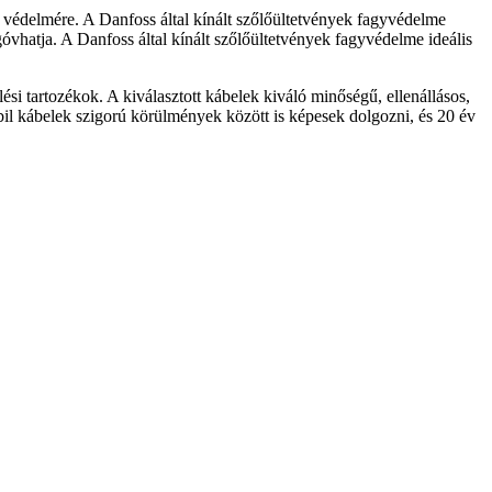
i védelmére. A Danfoss által kínált szőlőültetvények fagyvédelme
góvhatja. A Danfoss által kínált szőlőültetvények fagyvédelme ideális
tartozékok. A kiválasztott kábelek kiváló minőségű, ellenállásos,
abil kábelek szigorú körülmények között is képesek dolgozni, és 20 év