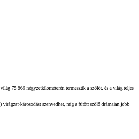
lág 75 866 négyzetkilométerén termesztik a szőlőt, és a világ teljes
) virágzat-károsodást szenvedhet, míg a fűtött szőlő drámaian jobb