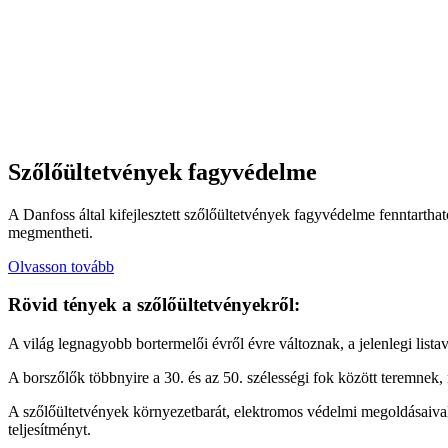
Szőlőültetvények fagyvédelme
A Danfoss által kifejlesztett szőlőültetvények fagyvédelme fenntartha
megmentheti.
Olvasson tovább
Rövid tények a szőlőültetvényekről:
A világ legnagyobb bortermelői évről évre változnak, a jelenlegi list
A borszőlők többnyire a 30. és az 50. szélességi fok között teremnek,
A szőlőültetvények környezetbarát, elektromos védelmi megoldásaival
teljesítményt.