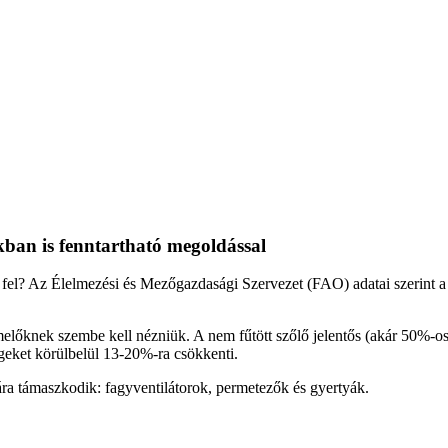
kban is fenntartható megoldással
el? Az Élelmezési és Mezőgazdasági Szervezet (FAO) adatai szerint a vi
melőknek szembe kell nézniük. A nem fűtött szőlő jelentős (akár 50%-os
égeket körülbelül 13-20%-ra csökkenti.
ára támaszkodik: fagyventilátorok, permetezők és gyertyák.