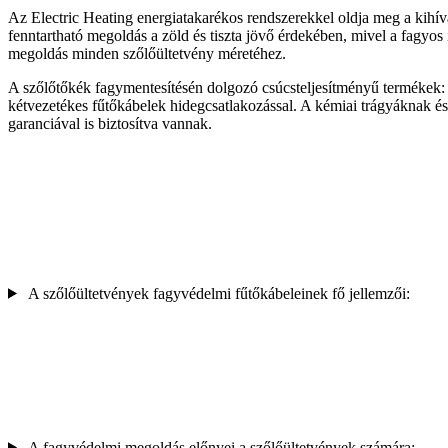
Az Electric Heating energiatakarékos rendszerekkel oldja meg a kihív
fenntartható megoldás a zöld és tiszta jövő érdekében, mivel a fagyos
megoldás minden szőlőültetvény méretéhez.
A szőlőtőkék fagymentesítésén dolgozó csúcsteljesítményű termékek:
kétvezetékes fűtőkábelek hidegcsatlakozással. A kémiai trágyáknak és 
garanciával is biztosítva vannak.
A szőlőültetvények fagyvédelmi fűtőkábeleinek fő jellemzői:
A fagyvédelmi megoldás előnyei a szőlőültetvények számára: