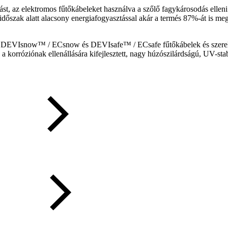
ást, az elektromos fűtőkábeleket használva a szőlő fagykárosodás ellen
 időszak alatt alacsony energiafogyasztással akár a termés 87%-át is me
 DEVIsnow™ / ECsnow és DEVIsafe™ / ECsafe fűtőkábelek és szerelési 
a korróziónak ellenállására kifejlesztett, nagy húzószilárdságú, UV-st