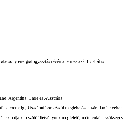
t alacsony energiafogyasztás révén a termés akár 87%-át is
nd, Argentína, Chile és Ausztrália.
túl is terem; így kisszámú bor készül meglehetősen váratlan helyeken.
álaszthatja ki a szőlőültetvénynek megfelelő, méterenként szükséges