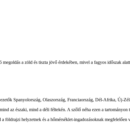
tó megoldás a zöld és tiszta jövő érdekében, mivel a fagyos időszak alat
avezetők Spanyolország, Olaszország, Franciaország, Dél-Afrika, Új-Zéla
 mind az északi, mind a déli féltekén. A szőlő néha ezen a tartományon 
 a földrajzi helyzetnek és a hőmérséklet-ingadozásoknak megfelelően v