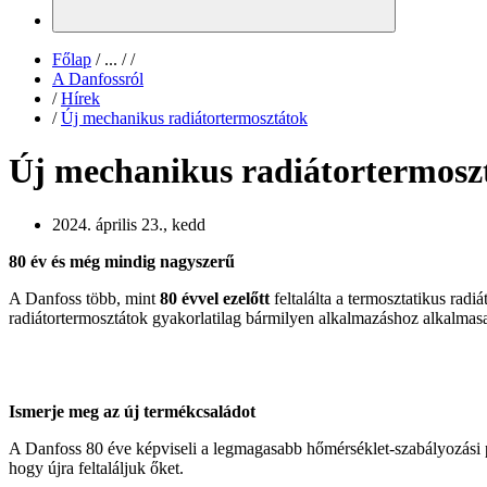
Főlap
/
...
/
/
A Danfossról
/
Hírek
/
Új mechanikus radiátortermosztátok
Új mechanikus radiátortermosz
2024. április 23., kedd
80 év és még mindig nagyszerű
A Danfoss több, mint
80 évvel ezelőtt
feltalálta a termosztatikus ra
radiátortermosztátok gyakorlatilag bármilyen alkalmazáshoz alkalmasak,
Ismerje meg az új termékcsaládot
A Danfoss 80 éve képviseli a legmagasabb hőmérséklet-szabályozási pon
hogy újra feltaláljuk őket.