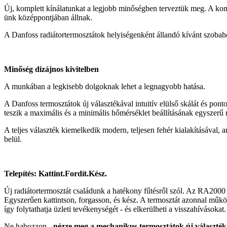
Új, komplett kínálatunkat a legjobb minőségben terveztük meg. A ko
ünk középpontjában állnak.
A Danfoss radiátortermosztátok helyiségenként állandó kívánt szobahő
Minőség dizájnos kivitelben
A munkában a legkisebb dolgoknak lehet a legnagyobb hatása.
A Danfoss termosztátok új választékával intuitív elülső skálát és pon
teszik a maximális és a minimális hőmérséklet beállításának egyszerű
A teljes választék kiemelkedik modern, teljesen fehér kialakításával, 
belül.
Telepítés: Kattint.Fordít.Kész.
Új radiátortermosztát családunk a hatékony fűtésről szól. Az RA200
Egyszerűen kattintson, forgasson, és kész. A termosztát azonnal működi
így folytathatja üzleti tevékenységét - és elkerülheti a visszahívásokat.
Ne habozzon -
nézze meg a mechanikus termosztátok új választék