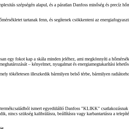
mplexitás szépségén alapul, és a páratlan Danfoss minőség és precíz 
mérsékletet tartanak fenn, és segítenek csökkenteni az energiafogyaszt
tosan egy fokot kap a skála minden jeléhez, ami megkönnyíti a hőmérsékl
 meghatározását – kényelmet, nyugalmat és energiamegtakarítási lehetős
amely tökéletesen illeszkedik bármilyen belső térbe, bármilyen radiátor
0 termékcsaládból ismert egyedülálló Danfoss "KLIKK" csatlakozásnak k
k, nincs szükség kalibrálásra, beállításra vagy karbantartásra a telepí
át.