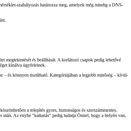
hőmérséklet-szabályozás határozza meg, amelyek még mindig a DNS-
ást.
et megtekintését és beállítását. A korlátozó csapok pedig lehetővé
éget kínálva ügyfeleinek.
hoz – és könnyen tisztítható. Kategóriájában a legjobb minőség – kívül-
öszönhetően a telepítés gyors, biztonságos és szerszámmentes.
tés után. Az enyhe "kattanás" pedig tudatja Önnel, hogy a helyén van,