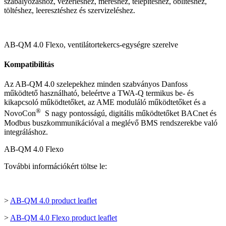
szabályozáshoz, vezérléshez, méréshez, telepítéshez, öblítéshez,
töltéshez, leeresztéshez és szervizeléshez.
AB-QM 4.0 Flexo, ventilátortekercs-egységre szerelve
Kompatibilitás
Az AB-QM 4.0 szelepekhez minden szabványos Danfoss
működtető használható, beleértve a TWA-Q termikus be- és
kikapcsoló működtetőket, az AME moduláló működtetőket és a
®
NovoCon
S nagy pontosságú, digitális működtetőket BACnet és
Modbus buszkommunikációval a meglévő BMS rendszerekbe való
integráláshoz.
AB-QM 4.0 Flexo
További információkért töltse le:
>
AB-QM 4.0 product leaflet
>
AB-QM 4.0 Flexo product leaflet