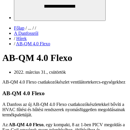
Főlap
/
...
/
/
A Danfossról
/
Hírek
/
AB-QM 4.0 Flexo
AB-QM 4.0 Flexo
2022. március 31., csütörtök
AB-QM 4.0 Flexo csatlakozókészlet ventilátortekercs-egységekhez
AB-QM 4.0 Flexo
A Danfoss az új AB-QM 4.0 Flexo csatlakozókészletekkel bővíti a
HVAC fűtési és hűtési rendszerek nyomásfüggetlen megoldásainak
termékpalettáját.
Az
AB-QM 4.0 Flexo
, egy kompakt, 8 az 1-ben PICV megoldás a
Fan-Coil egységek gyors telepítéséhez, öblítéséhez és