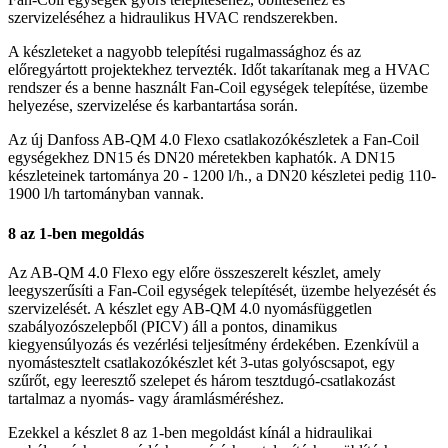
szervizeléséhez a hidraulikus HVAC rendszerekben.
A készleteket a nagyobb telepítési rugalmassághoz és az
előregyártott projektekhez tervezték. Időt takarítanak meg a HVAC
rendszer és a benne használt Fan-Coil egységek telepítése, üzembe
helyezése, szervizelése és karbantartása során.
Az új Danfoss AB-QM 4.0 Flexo csatlakozókészletek a Fan-Coil
egységekhez DN15 és DN20 méretekben kaphatók. A DN15
készleteinek tartománya 20 - 1200 l/h., a DN20 készletei pedig 110-
1900 l/h tartományban vannak.
8 az 1-ben megoldás
Az AB-QM 4.0 Flexo egy előre összeszerelt készlet, amely
leegyszerűsíti a Fan-Coil egységek telepítését, üzembe helyezését és
szervizelését. A készlet egy AB-QM 4.0 nyomásfüggetlen
szabályozószelepből (PICV) áll a pontos, dinamikus
kiegyensúlyozás és vezérlési teljesítmény érdekében. Ezenkívül a
nyomástesztelt csatlakozókészlet két 3-utas golyóscsapot, egy
szűrőt, egy leeresztő szelepet és három tesztdugó-csatlakozást
tartalmaz a nyomás- vagy áramlásméréshez.
Ezekkel a készlet 8 az 1-ben megoldást kínál a hidraulikai