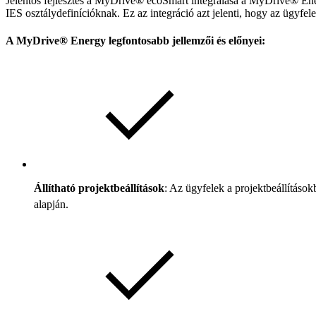
Jelentős fejlesztés a MyDrive® ecoSmart integrálása a MyDrive® Ene
IES osztálydefinícióknak. Ez az integráció azt jelenti, hogy az ügyf
A MyDrive® Energy legfontosabb jellemzői és előnyei:
Állítható projektbeállítások
: Az ügyfelek a projektbeállítások
alapján.