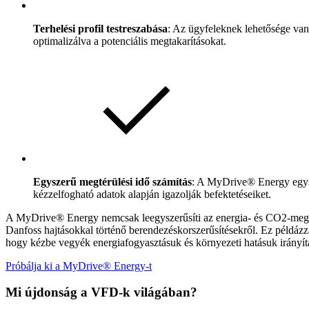
Terhelési profil testreszabása
: Az ügyfeleknek lehetősége van 
optimalizálva a potenciális megtakarításokat.
Egyszerű megtérülési idő számítás
: A MyDrive® Energy egysze
kézzelfogható adatok alapján igazolják befektetéseiket.
A MyDrive® Energy nemcsak leegyszerűsíti az energia- és CO2-megtak
Danfoss hajtásokkal történő berendezéskorszerűsítésekről. Ez példázza
hogy kézbe vegyék energiafogyasztásuk és környezeti hatásuk irányít
Próbálja ki a MyDrive® Energy-t
Mi újdonság a VFD-k világában?