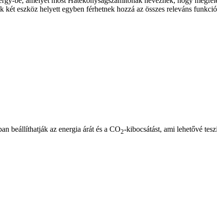
rgy-be, amelyet most Hatékonyságszámítónak neveznek, hogy megfelelj
elek két eszköz helyett egyben férhetnek hozzá az összes releváns fun
ban beállíthatják az energia árát és a CO
-kibocsátást, ami lehetővé te
2