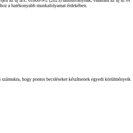
en az új IEC 61800-9-2 (2023) tanúsítványnak, valamint az új IE és
kcióhoz a hatékonyabb munkafolyamat érdekében.
szi számukra, hogy pontos becsléseket készítsenek egyedi körülményeik