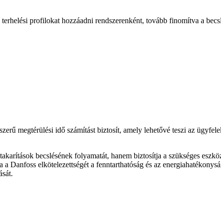
terhelési profilokat hozzáadni rendszerenként, tovább finomítva a becsl
rű megtérülési idő számítást biztosít, amely lehetővé teszi az ügyfel
arítások becslésének folyamatát, hanem biztosítja a szükséges eszköz
 a Danfoss elkötelezettségét a fenntarthatóság és az energiahatékonyság
ását.