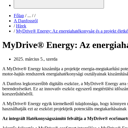
Főlap
/
...
/
/
A Danfossról
/
Hírek
/
MyDrive® Energy: Az energiahatékonyság és a projekt életké
MyDrive® Energy: Az energiahat
2025. március 5., szerda
A MyDrive® Energy kiszámítja a projektje energia-megtakarítási poten
motor-hajtás rendszerek energiahatékonysági osztályainak kiszámítás
A Danfoss legkorszerűbb digitális eszköze, a MyDrive® Energy arra sz
berendezéseiket. Ez az innovatív eszköz egyszerű megtérülési időszá
korszerűsítéséről.
A MyDrive® Energy egyik kiemelkedő tulajdonsága, hogy könnyen meg
használhatják ezt az eszközt projektjeik potenciális megtakarításaina
Az integrált Hatékonyságszámító felváltja a MyDrive® ecoSmart