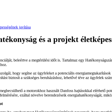
pességének javítása
ékonyság és a projekt életképes
ciálját, beleértve a megtérülési időt is. Tartalmaz egy Hatékonyságszám
ához.
olgál, hogy segítse az ügyfeleket a potenciális energiamegtakarítások 
mítást biztosít a szükséges beruházáshoz, lehetővé téve az ügyfelek sz
becsülhető a motorokhoz használt Danfoss hajtásokkal elérhető poten
k felmérésére, ezáltal növelve berendezéseik energiahatékonyságát, mikö
ot