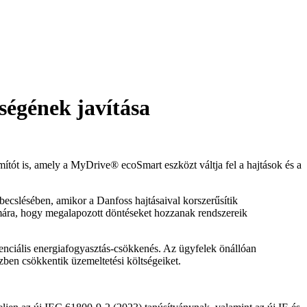
ségének javítása
ítót is, amely a MyDrive® ecoSmart eszközt váltja fel a hajtások és a
becslésében, amikor a Danfoss hajtásaival korszerűsítik
ámára, hogy megalapozott döntéseket hozzanak rendszereik
ciális energiafogyasztás-csökkenés. Az ügyfelek önállóan
zben csökkentik üzemeltetési költségeiket.