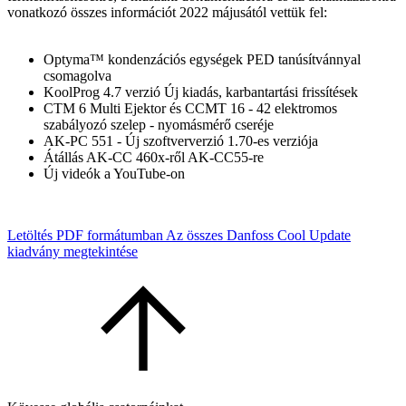
vonatkozó összes információt 2022 májusától vettük fel:
Optyma™ kondenzációs egységek PED tanúsítvánnyal
csomagolva
KoolProg 4.7 verzió Új kiadás, karbantartási frissítések
CTM 6 Multi Ejektor és CCMT 16 - 42 elektromos
szabályozó szelep - nyomásmérő cseréje
AK-PC 551 - Új szoftververzió 1.70-es verziója
Átállás AK-CC 460x-ről AK-CC55-re
Új videók a YouTube-on
Letöltés PDF formátumban
Az összes Danfoss Cool Update
kiadvány megtekintése