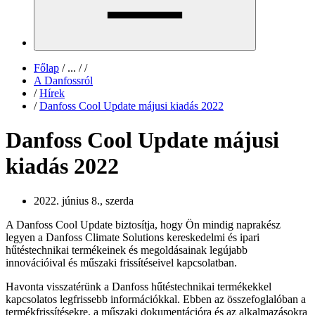
Főlap
/
...
/
/
A Danfossról
/
Hírek
/
Danfoss Cool Update májusi kiadás 2022
Danfoss Cool Update májusi
kiadás 2022
2022. június 8., szerda
A Danfoss Cool Update biztosítja, hogy Ön mindig naprakész
legyen a Danfoss Climate Solutions kereskedelmi és ipari
hűtéstechnikai termékeinek és megoldásainak legújabb
innovációival és műszaki frissítéseivel kapcsolatban.
Havonta visszatérünk a Danfoss hűtéstechnikai termékekkel
kapcsolatos legfrissebb információkkal. Ebben az összefoglalóban a
termékfrissítésekre, a műszaki dokumentációra és az alkalmazásokra