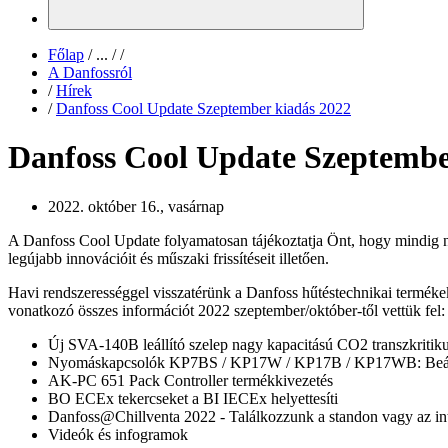
Főlap
/
...
/
/
A Danfossról
/
Hírek
/
Danfoss Cool Update Szeptember kiadás 2022
Danfoss Cool Update Szeptembe
2022. október 16., vasárnap
A Danfoss Cool Update folyamatosan tájékoztatja Önt, hogy mindig n
legújabb innovációit és műszaki frissítéseit illetően.
Havi rendszerességgel visszatérünk a Danfoss hűtéstechnikai termékek
vonatkozó összes információt 2022 szeptember/október-től vettük fel:
Új SVA-140B leállító szelep nagy kapacitású CO2 transzkri
Nyomáskapcsolók KP7BS / KP17W / KP17B / KP17WB: Beáll
AK-PC 651 Pack Controller termékkivezetés
BO ECEx tekercseket a BI IECEx helyettesíti
Danfoss@Chillventa 2022 - Találkozzunk a standon vagy az in
Videók és infogramok