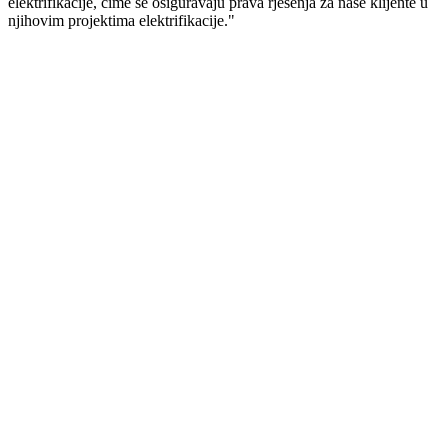
elektrifikacije, čime se osiguravaju prava rješenja za naše klijente u
njihovim projektima elektrifikacije."