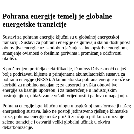
Pohrana energije temelj je globalne
energetske tranzicije
Sustavi za pohranu energije ključni su u globalnoj energetskoj
tranziciji. Sustavi za pohranu energije osiguravaju stalnu dostupnost
obnovljive energije uz istodobno jačanje stalne opskrbe energijom,
smanjenje ovisnosti o fosilnim gorivima i promicanje održivosti
okoliša.
S proširenjem portfelja elektrifikacije, Danfoss Drives moći će još
bolje podržavati klijente u primjenama akumulatorskih sustava za
pohranu energije (BESS). Akumulatorska pohrana energije može se
koristiti za mobilno napajanje; za apsorpciju viška obnovljive
energije za kasniju upotrebu; i za rasterećenje u industrijskim
postrojenjima, ublažavanje vršnih vrijednosti i padova u napajanju.
Pohrana energije igra ključnu ulogu u uspješnoj transformaciji našeg
energetskog sustava. Iako ne postoji jedinstveno rješenje klimatske
krize, pohrana energije može pružiti značajnu priliku za ubrzanje
zelene tranzicije i ostvariti veliki globalni učinak u okviru
dekarbonizacije.