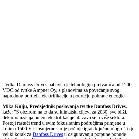
Tvrtka Danfoss Drives nabavila je tehnologiju pretvarača od 1500
VDC od tvrtke Ampner Oy, s planovima za povećanje svog
naprednog portfelja elektrifikacije u području pohrane energije.
Mika Kulju, Predsjednik poslovanja tvrtke Danfoss Drives
,
kaže: "S obzirom na to da su klimatski ciljevi za 2030. sve bliži,
dekarbonizacija putem elektrifikacije ubrzava se u više sektora.
Postoji rastući trend u svim fokusiranim područjima primjene u
kojima 1500 V istosmjerne struje počinje igrati ključnu ulogu. To je
veliki korak za
Danfoss Drives
u osiguravanju potpune ponude