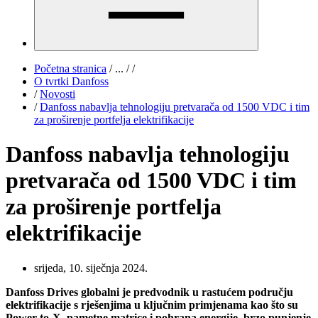
Početna stranica
/
...
/
/
O tvrtki Danfoss
/
Novosti
/
Danfoss nabavlja tehnologiju pretvarača od 1500 VDC i tim
za proširenje portfelja elektrifikacije
Danfoss nabavlja tehnologiju
pretvarača od 1500 VDC i tim
za proširenje portfelja
elektrifikacije
srijeda, 10. siječnja 2024.
Danfoss Drives globalni je predvodnik u rastućem području
elektrifikacije s rješenjima u ključnim primjenama kao što su
Power-to-X, pametne matrice i pohrana energije, brzo punjenje