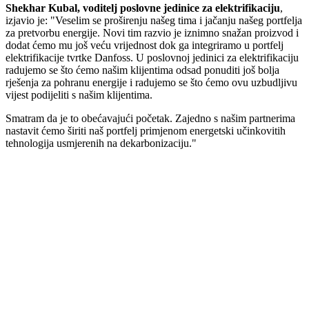
Shekhar Kubal, voditelj poslovne jedinice za elektrifikaciju
,
izjavio je: "Veselim se proširenju našeg tima i jačanju našeg portfelja
za pretvorbu energije. Novi tim razvio je iznimno snažan proizvod i
dodat ćemo mu još veću vrijednost dok ga integriramo u portfelj
elektrifikacije tvrtke Danfoss. U poslovnoj jedinici za elektrifikaciju
radujemo se što ćemo našim klijentima odsad ponuditi još bolja
rješenja za pohranu energije i radujemo se što ćemo ovu uzbudljivu
vijest podijeliti s našim klijentima.
Smatram da je to obećavajući početak. Zajedno s našim partnerima
nastavit ćemo širiti naš portfelj primjenom energetski učinkovitih
tehnologija usmjerenih na dekarbonizaciju."