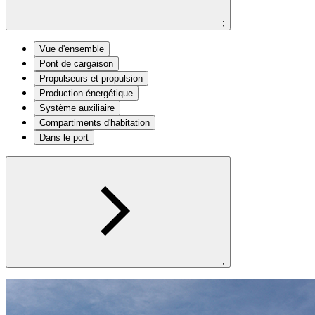
;
Vue d'ensemble
Pont de cargaison
Propulseurs et propulsion
Production énergétique
Système auxiliaire
Compartiments d'habitation
Dans le port
;