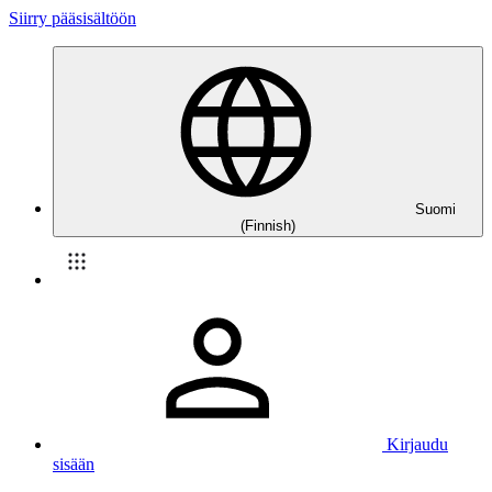
Siirry pääsisältöön
Suomi
(Finnish)
Kirjaudu
sisään