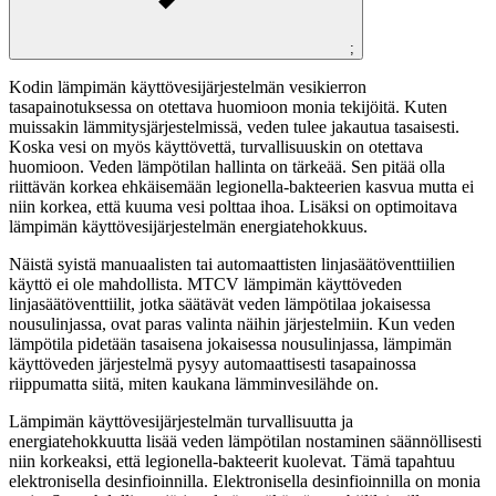
;
Kodin lämpimän käyttövesijärjestelmän vesikierron
tasapainotuksessa on otettava huomioon monia tekijöitä. Kuten
muissakin lämmitysjärjestelmissä, veden tulee jakautua tasaisesti.
Koska vesi on myös käyttövettä, turvallisuuskin on otettava
huomioon. Veden lämpötilan hallinta on tärkeää. Sen pitää olla
riittävän korkea ehkäisemään legionella-bakteerien kasvua mutta ei
niin korkea, että kuuma vesi polttaa ihoa. Lisäksi on optimoitava
lämpimän käyttövesijärjestelmän energiatehokkuus.
Näistä syistä manuaalisten tai automaattisten linjasäätöventtiilien
käyttö ei ole mahdollista. MTCV lämpimän käyttöveden
linjasäätöventtiilit, jotka säätävät veden lämpötilaa jokaisessa
nousulinjassa, ovat paras valinta näihin järjestelmiin. Kun veden
lämpötila pidetään tasaisena jokaisessa nousulinjassa, lämpimän
käyttöveden järjestelmä pysyy automaattisesti tasapainossa
riippumatta siitä, miten kaukana lämminvesilähde on.
Lämpimän käyttövesijärjestelmän turvallisuutta ja
energiatehokkuutta lisää veden lämpötilan nostaminen säännöllisesti
niin korkeaksi, että legionella-bakteerit kuolevat. Tämä tapahtuu
elektronisella desinfioinnilla. Elektronisella desinfioinnilla on monia