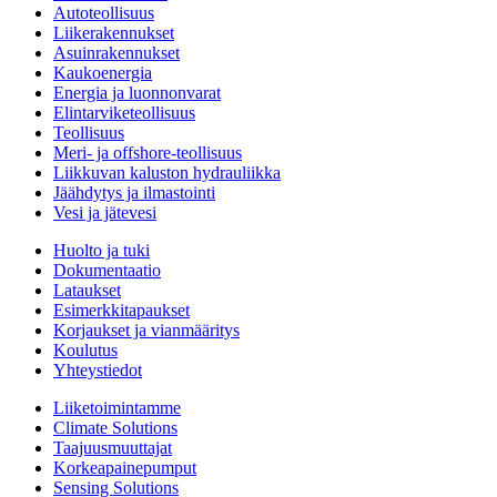
Autoteollisuus
Liikerakennukset
Asuinrakennukset
Kaukoenergia
Energia ja luonnonvarat
Elintarviketeollisuus
Teollisuus
Meri- ja offshore-teollisuus
Liikkuvan kaluston hydrauliikka
Jäähdytys ja ilmastointi
Vesi ja jätevesi
Huolto ja tuki
Dokumentaatio
Lataukset
Esimerkkitapaukset
Korjaukset ja vianmääritys
Koulutus
Yhteystiedot
Liiketoimintamme
Climate Solutions
Taajuusmuuttajat
Korkeapainepumput
Sensing Solutions