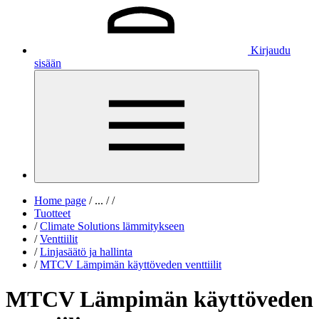
Kirjaudu
sisään
Home page
/
...
/
/
Tuotteet
/
Climate Solutions lämmitykseen
/
Venttiilit
/
Linjasäätö ja hallinta
/
MTCV Lämpimän käyttöveden venttiilit
MTCV Lämpimän käyttöveden