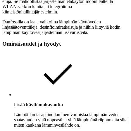
etuja. Se mahdollistaa järjestelmän etäkäytön mobiililaitteilla
WLAN-verkon kautta tai integroituna
kiinteistönhallintajärjestelmiin.
Danfossilla on laaja valikoima lämpimän käyttöveden
linjasäätöventtiilejä, desinfiointiratkaisuja ja niihin liittyviä kodin
lämpimän käyttövesijärjestelmän lisävarusteita.
Ominaisuudet ja hyödyt
Lisää käyttömukavuutta
Lämpötilan tasapainottaminen varmistaa lämpimän veden
saatavuuden yhtä nopeasti ja yhtä lämpimänä riippumatta siitä,
miten kaukana lämminvesilähde on.