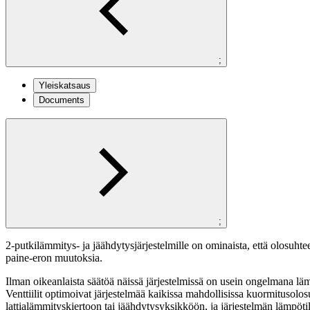
;
Yleiskatsaus
Documents
;
2-putkilämmitys- ja jäähdytysjärjestelmille on ominaista, että olosuhte
paine-eron muutoksia.
Ilman oikeanlaista säätöä näissä järjestelmissä on usein ongelmana läm
Venttiilit optimoivat järjestelmää kaikissa mahdollisissa kuormitusolosu
lattialämmityskiertoon tai jäähdytysyksikköön, ja järjestelmän lämpöt