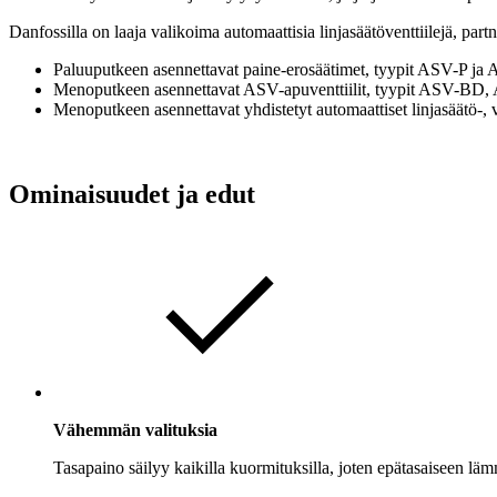
Danfossilla on laaja valikoima automaattisia linjasäätöventtiilejä, partne
Paluuputkeen asennettavat paine-erosäätimet, tyypit ASV-P j
Menoputkeen asennettavat ASV-apuventtiilit, tyypit ASV-BD
Menoputkeen asennettavat yhdistetyt automaattiset linjasäätö-, 
Ominaisuudet ja edut
Vähemmän valituksia
Tasapaino säilyy kaikilla kuormituksilla, joten epätasaiseen lä