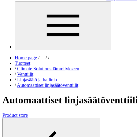
Home page
/
...
/
/
Tuotteet
/
Climate Solutions lämmitykseen
/
Venttiilit
/
Linjasäätö ja hallinta
/
Automaattiset linjasäätöventtiilit
Automaattiset linjasäätöventtiil
Product store