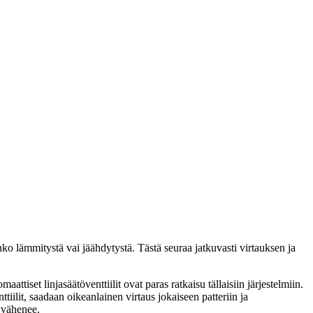
nko lämmitystä vai jäähdytystä. Tästä seuraa jatkuvasti virtauksen ja
set linjasäätöventtiilit ovat paras ratkaisu tällaisiin järjestelmiin.
tiilit, saadaan oikeanlainen virtaus jokaiseen patteriin ja
n vähenee.