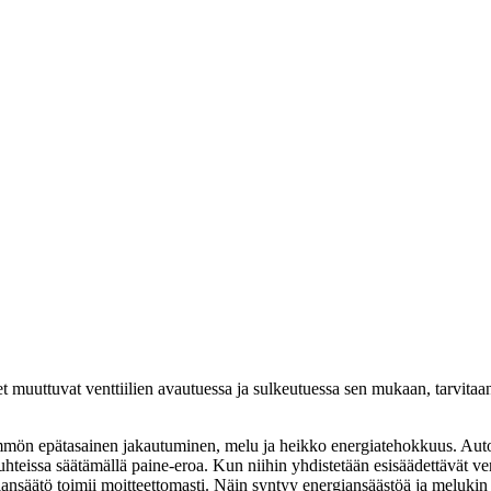
et muuttuvat venttiilien avautuessa ja sulkeutuessa sen mukaan, tarvitaa
mön epätasainen jakautuminen, melu ja heikko energiatehokkuus. Automaatti
hteissa säätämällä paine-eroa. Kun niihin yhdistetään esisäädettävät vent
ilansäätö toimii moitteettomasti. Näin syntyy energiansäästöä ja meluki