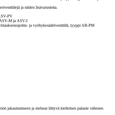
riventtiilejä ja niiden lisävarusteita.
a ASV-PV
, ASV-M ja ASV-I
virtauksenrajoitin- ja vyöhykesäätöventtiilit, tyyppi AB-PM
mmön jakautumiseen ja meluun liittyvä kielteinen palaute vähenee.