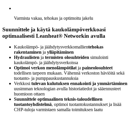
Varmista vakaa, tehokas ja optimoitu jakelu
Suunnittele ja käytä kaukolämpöverkkoasi
optimaalisesti Leanheat® Networkin avulla
Kaukolämpö- ja jäähdytysverkkomallien
tehokas
rakentaminen
ja
ylläpitäminen
Hydraulisten
ja
termisten olosuhteiden
simulointi
kaukolämpö- ja jäähdytysverkoissa
Optimoi verkon menolämpötilat
ja
paineolosuhteet
todellisen tarpeen mukaan. Vähennä verkoston häviöitä sekä
tuotanto- ja pumppauskustannuksia
Verkkosi
tulevan kulutuksen ennakointi ja ymmärtäminen
uusimman teknologian avulla historiatiedot ja sääennusteet
huomioon ottaen
Suunnittele optimaalinen teknis-taloudellinen
tuotantoyhdistelmä
, optimoi tuotantokustannukset ja lisää
CHP-tuloja varmistaen samalla toimituksen laatu