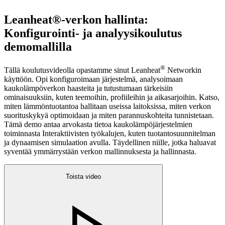
Leanheat®-verkon hallinta:
Konfigurointi- ja analyysikoulutus
demomallilla
®
Tällä koulutusvideolla opastamme sinut Leanheat
Networkin
käyttöön. Opi konfiguroimaan järjestelmä, analysoimaan
kaukolämpöverkon haasteita ja tutustumaan tärkeisiin
ominaisuuksiin, kuten teemoihin, profiileihin ja aikasarjoihin. Katso,
miten lämmöntuotantoa hallitaan useissa laitoksissa, miten verkon
suorituskykyä optimoidaan ja miten parannuskohteita tunnistetaan.
Tämä demo antaa arvokasta tietoa kaukolämpöjärjestelmien
toiminnasta Interaktiivisten työkalujen, kuten tuotantosuunnitelman
ja dynaamisen simulaation avulla. Täydellinen niille, jotka haluavat
syventää ymmärrystään verkon mallinnuksesta ja hallinnasta.
Toista video