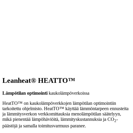
Leanheat® HEATTO™
Lämpötilan optimointi
kaukolämpöverkoissa
HeatTO™ on kaukolämpöverkkojen lämpötilan optimointiin
tarkoitettu ohjelmisto. HeatTO™ käyttää lämmöntarpeen ennusteita
ja lämmitysverkon verkkomittauksia menolämpötilan säätelyyn,
mikä pienentää lämpöhäviöitä, lämmityskustannuksia ja CO
-
2
päästöjä ja samalla toimitusvarmuus paranee.