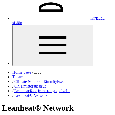
Kirjaudu
sisään
Home page
/
...
/
/
Tuotteet
/
Climate Solutions lämmitykseen
/
Ohjelmistoratkaisut
/
Leanheat®-ohjelmistot ja -palvelut
/
Leanheat® Network
Leanheat® Network