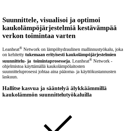
Suunnittele, visualisoi ja optimoi
kaukolämpöjärjestelmiä kestävämpää
verkon toimintaa varten
®
Leanheat
Network on lämpöhydraulinen mallinnustyökalu, joka
on kehitetty
tukemaan
erityisesti kaukolämpöjärjestelmien
®
suunnittelu- ja
toimintaprosesseja
. Leanheat
Network -
ohjelmistoa käyttämällä kaukolämpölaitosten
suunnitteluprosessi johtaa aina pääoma- ja käyttökustannusten
laskuun.
Hallitse kasvua ja sääntelyä älykkäämmillä
kaukolämmön suunnittelutyökaluilla