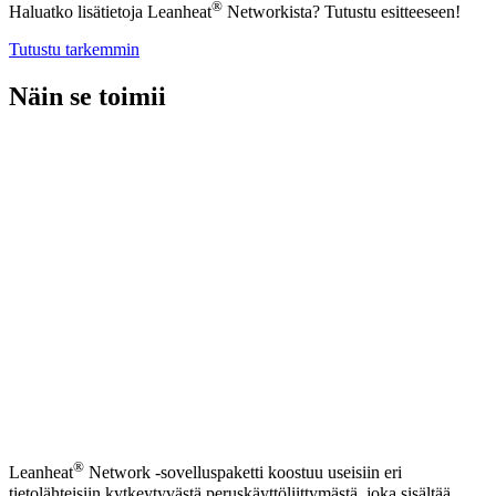
®
Haluatko lisätietoja Leanheat
Networkista? Tutustu esitteeseen!
Tutustu tarkemmin
Näin se toimii
®
Leanheat
Network -sovelluspaketti koostuu useisiin eri
tietolähteisiin kytkeytyvästä peruskäyttöliittymästä, joka sisältää