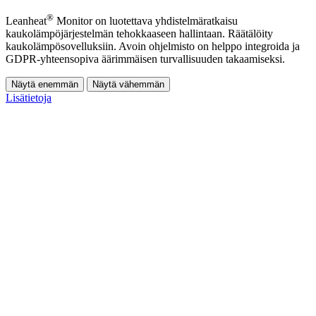
®
Leanheat
Monitor on luotettava yhdistelmäratkaisu
kaukolämpöjärjestelmän tehokkaaseen hallintaan. Räätälöity
kaukolämpösovelluksiin. Avoin ohjelmisto on helppo integroida ja
GDPR-yhteensopiva äärimmäisen turvallisuuden takaamiseksi.
Näytä enemmän
Näytä vähemmän
Lisätietoja