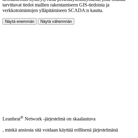
tarvittavat tiedot mallien rakentamiseen GIS-tiedoista ja
verkkotoimintojen ylläpitämiseen SCADA:n kautta.
Näytä enemmän
Näytä vähemmän
®
Leanheat
Network -järjestelmä on skaalautuva
, minkä ansiosta sitä voidaan käyttää erillisenä järjestelmänä