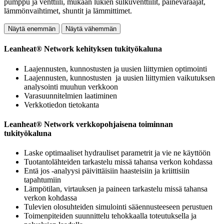
pumppu ja venttiili, mukaan lukien sulkuventtiilit, painevaraajat,
lämmönvaihtimet, shuntit ja lämmittimet.
Näytä enemmän
Näytä vähemmän
Leanheat® Network kehityksen tukityökaluna
Laajennusten, kunnostusten ja uusien liittymien optimointi
Laajennusten, kunnostusten ja uusien liittymien vaikutuksen
analysointi muuhun verkkoon
Varasuunnitelmien laatiminen
Verkkotiedon tietokanta
Leanheat® Network verkkopohjaisena toiminnan
tukityökaluna
Laske optimaaliset hydrauliset parametrit ja vie ne käyttöön
Tuotantolähteiden tarkastelu missä tahansa verkon kohdassa
Entä jos -analyysi päivittäisiin haasteisiin ja kriittisiin
tapahtumiin
Lämpötilan, virtauksen ja paineen tarkastelu missä tahansa
verkon kohdassa
Tulevien olosuhteiden simulointi sääennusteeseen perustuen
Toimenpiteiden suunnittelu tehokkaalla toteutuksella ja