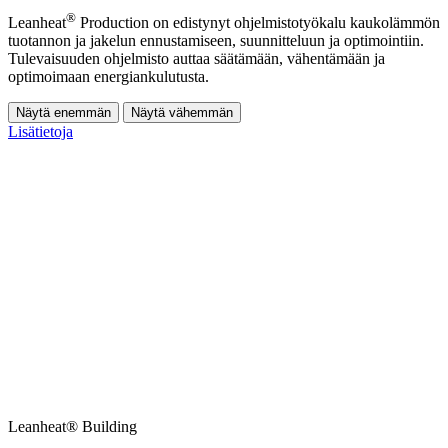
®
Leanheat
Production on edistynyt ohjelmistotyökalu kaukolämmön
tuotannon ja jakelun ennustamiseen, suunnitteluun ja optimointiin.
Tulevaisuuden ohjelmisto auttaa säätämään, vähentämään ja
optimoimaan energiankulutusta.
Näytä enemmän
Näytä vähemmän
Lisätietoja
Leanheat® Building