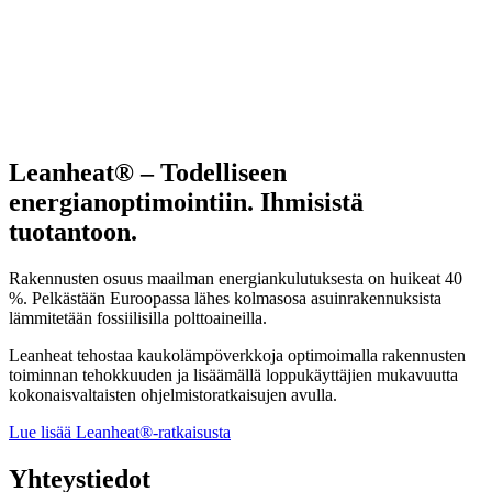
Leanheat® – Todelliseen
energianoptimointiin. Ihmisistä
tuotantoon.
Rakennusten osuus maailman energiankulutuksesta on huikeat 40
%. Pelkästään Euroopassa lähes kolmasosa asuinrakennuksista
lämmitetään fossiilisilla polttoaineilla.
Leanheat tehostaa kaukolämpöverkkoja optimoimalla rakennusten
toiminnan tehokkuuden ja lisäämällä loppukäyttäjien mukavuutta
kokonaisvaltaisten ohjelmistoratkaisujen avulla.
Lue lisää Leanheat®-ratkaisusta
Yhteystiedot