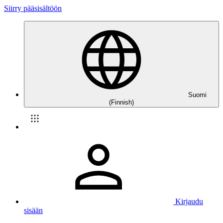
Siirry pääsisältöön
Suomi
(Finnish)
Kirjaudu
sisään