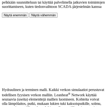
pelkkään suunnitteluun tai käyttää palvelimella jatkuvien toimintojen
suorittamiseen, kuten tiedonvaihtoon SCADA-järjestelmän kanssa
Näytä enemmän
Näytä vähemmän
Hydraulinen ja terminen malli. Kaikki verkon simulaatiot perustuvat
®
todellisen fyysisen verkon malliin. Leanheat
Network käyttää
seuraavia (useita) elementtejä mallien luomiseen. Kohteita voivat
olla lämpölaitos, putki, mukaan lukien tuki kaksoisputkille, solmu,