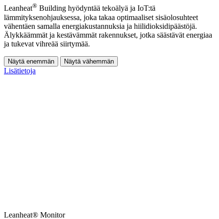
®
Leanheat
Building hyödyntää tekoälyä ja IoT:tä
lämmityksenohjauksessa, joka takaa optimaaliset sisäolosuhteet
vähentäen samalla energiakustannuksia ja hiilidioksidipäästöjä.
Älykkäämmät ja kestävämmät rakennukset, jotka säästävät energiaa
ja tukevat vihreää siirtymää.
Näytä enemmän
Näytä vähemmän
Lisätietoja
Leanheat® Monitor