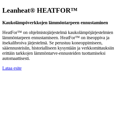
Leanheat® HEATFOR™
Kaukolämpöverkkojen lämmöntarpeen ennustaminen
HeatFor™ on ohjelmistojärjestelmä kaukolämpöjärjestelmien
lämmöntarpeen ennustamiseen. HeatFor™ on itseoppiva ja
itsekalibroiva järjestelmä. Se perustuu koneoppimiseen,
sääennusteisiin, historialliseen kysyntään ja verkkomittauksiin
erittäin tarkkojen lämmöntarve-ennusteiden tuottamiseksi
automaattisesti.
Lataa esite