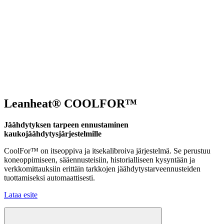
Leanheat® COOLFOR™
Jäähdytyksen tarpeen ennustaminen
kaukojäähdytysjärjestelmille
CoolFor™ on itseoppiva ja itsekalibroiva järjestelmä. Se perustuu
koneoppimiseen, sääennusteisiin, historialliseen kysyntään ja
verkkomittauksiin erittäin tarkkojen jäähdytystarveennusteiden
tuottamiseksi automaattisesti.
Lataa esite