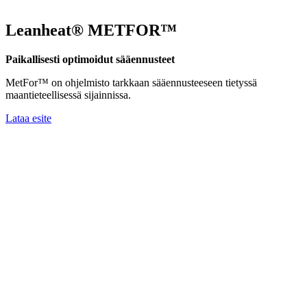
Leanheat® METFOR™
Paikallisesti optimoidut sääennusteet
MetFor™ on ohjelmisto tarkkaan sääennusteeseen tietyssä
maantieteellisessä sijainnissa.
Lataa esite