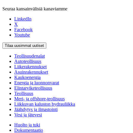
Seuraa kansainvälisiä kanaviamme
LinkedIn
X
Facebook
Youtube
Tilaa uusimmat uutiset
Teollisuudenalat
Autoteollisuus
Liikerakennukset
Asuinrakennukset
Kaukoenergia
Energia ja luonnonvarat
Elintarviketeollisuus
Teollisuus
Meri- ja offshore-teollisuus
Liikkuvan kaluston hydrauliikka
Jäähdytys ja ilmastointi
Vesi ja jätevesi
Huolto ja tuki
Dokumentaatio