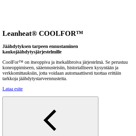
Leanheat® COOLFOR™
Jäähdytyksen tarpeen ennustaminen
kaukojäähdytysjärjestelmille
CoolFor™ on itseoppiva ja itsekalibroiva järjestelmä. Se perustuu
koneoppimiseen, sääennusteisiin, historialliseen kysyntään ja
verkkomittauksiin, jotta voidaan automaattisesti tuottaa erittäin
tarkkoja jäähdytystarveennusteita.
Lataa esite