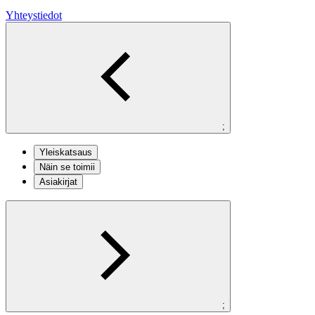
Yhteystiedot
;
Yleiskatsaus
Näin se toimii
Asiakirjat
;