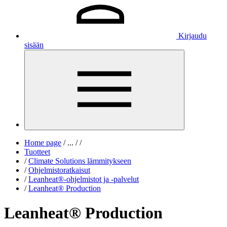
Kirjaudu
sisään
Home page
/
...
/
/
Tuotteet
/
Climate Solutions lämmitykseen
/
Ohjelmistoratkaisut
/
Leanheat®-ohjelmistot ja -palvelut
/
Leanheat® Production
Leanheat® Production