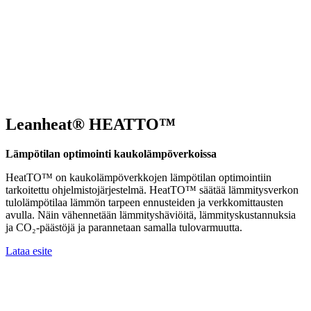
Leanheat® HEATTO™
Lämpötilan optimointi kaukolämpöverkoissa
HeatTO™ on kaukolämpöverkkojen lämpötilan optimointiin
tarkoitettu ohjelmistojärjestelmä. HeatTO™ säätää lämmitysverkon
tulolämpötilaa lämmön tarpeen ennusteiden ja verkkomittausten
avulla. Näin vähennetään lämmityshäviöitä, lämmityskustannuksia
ja CO₂-päästöjä ja parannetaan samalla tulovarmuutta.
Lataa esite