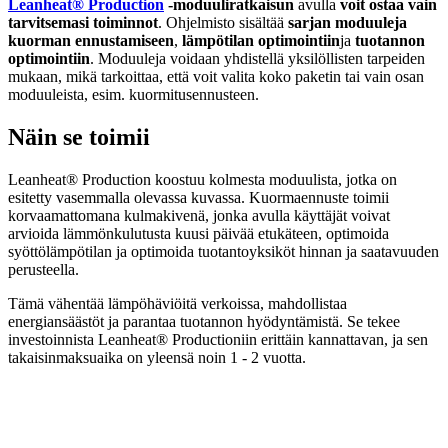
Leanheat® Production
-moduuliratkaisun
avulla
voit ostaa vain
tarvitsemasi toiminnot
. Ohjelmisto sisältää
sarjan moduuleja
kuorman ennustamiseen
,
lämpötilan optimointiin
ja
tuotannon
optimointiin
. Moduuleja voidaan yhdistellä yksilöllisten tarpeiden
mukaan, mikä tarkoittaa, että voit valita koko paketin tai vain osan
moduuleista, esim. kuormitusennusteen.
Näin se toimii
Leanheat® Production koostuu kolmesta moduulista, jotka on
esitetty vasemmalla olevassa kuvassa. Kuormaennuste toimii
korvaamattomana kulmakivenä, jonka avulla käyttäjät voivat
arvioida lämmönkulutusta kuusi päivää etukäteen, optimoida
syöttölämpötilan ja optimoida tuotantoyksiköt hinnan ja saatavuuden
perusteella.
Tämä vähentää lämpöhäviöitä verkoissa, mahdollistaa
energiansäästöt ja parantaa tuotannon hyödyntämistä. Se tekee
investoinnista Leanheat® Productioniin erittäin kannattavan, ja sen
takaisinmaksuaika on yleensä noin 1 - 2 vuotta.