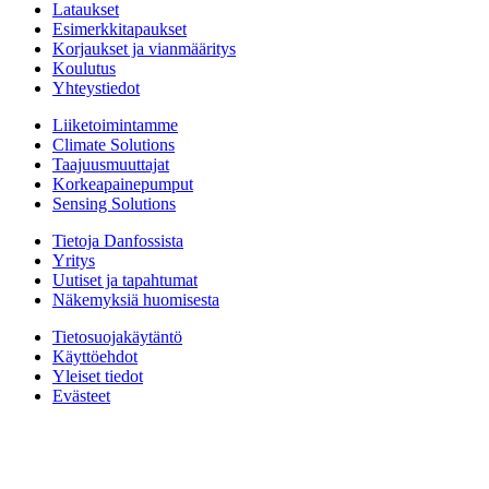
Lataukset
Esimerkkitapaukset
Korjaukset ja vianmääritys
Koulutus
Yhteystiedot
Liiketoimintamme
Climate Solutions
Taajuusmuuttajat
Korkeapainepumput
Sensing Solutions
Tietoja Danfossista
Yritys
Uutiset ja tapahtumat
Näkemyksiä huomisesta
Tietosuojakäytäntö
Käyttöehdot
Yleiset tiedot
Evästeet