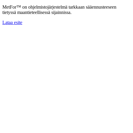
MetFor™ on ohjelmistojärjestelmä tarkkaan sääennusteeseen
tietyssä maantieteellisessä sijainnissa.
Lataa esite