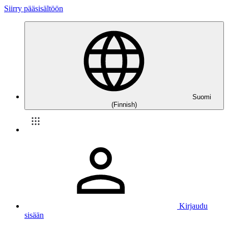
Siirry pääsisältöön
Suomi
(Finnish)
Kirjaudu
sisään