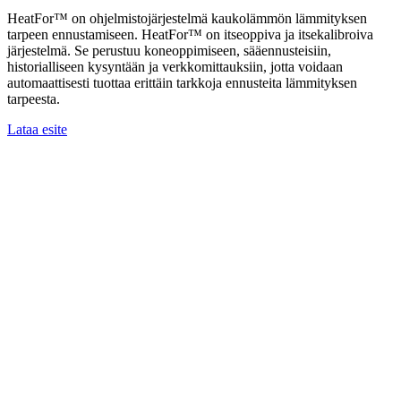
HeatFor™ on ohjelmistojärjestelmä kaukolämmön lämmityksen
tarpeen ennustamiseen. HeatFor™ on itseoppiva ja itsekalibroiva
järjestelmä. Se perustuu koneoppimiseen, sääennusteisiin,
historialliseen kysyntään ja verkkomittauksiin, jotta voidaan
automaattisesti tuottaa erittäin tarkkoja ennusteita lämmityksen
tarpeesta.
Lataa esite