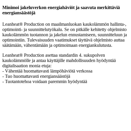
Minimoi jakeluverkon energiahäviöt ja saavuta merkittäviä
energiansäästöjä
Leanheat® Production on maailmanluokan kaukolämmön hallinta-,
optimointi- ja suunnittelutyökalu. Se on pitkälle kehitetty ohjelmisto
kaukolämmön tuotannon ja jakelun ennustamiseen, suunnitteluun ja
optimointiin. Tulevaisuuden vaatimukset täyttävä ohjelmisto auttaa
säätämään, vähentämään ja optimoimaan energiankulutusta.
Leanheat® Production asettaa standardin 4. sukupolven
kaukolämmölle ja antaa käyttäjille mahdollisuuden hyödyntää
digitalisaation monia etuja:
- Vähentää huomattavasti lämpöhäviötä verkossa
- Tuo huomattavasti energiansäästöjä
- Tuotantotehoa voidaan paremmin hyödyntää