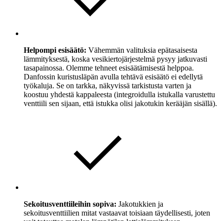
Helpompi esisäätö:
Vähemmän valituksia epätasaisesta
lämmityksestä, koska vesikiertojärjestelmä pysyy jatkuvasti
tasapainossa. Olemme tehneet esisäätämisestä helppoa.
Danfossin kuristusläpän avulla tehtävä esisäätö ei edellytä
työkaluja. Se on tarkka, näkyvissä tarkistusta varten ja
koostuu yhdestä kappaleesta (integroidulla istukalla varustettu
venttiili sen sijaan, että istukka olisi jakotukin kerääjän sisällä).
Sekoitusventtiileihin sopiva:
Jakotukkien ja
sekoitusventtiilien mitat vastaavat toisiaan täydellisesti, joten