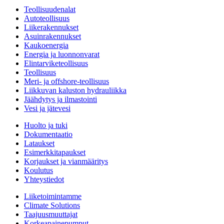
Teollisuudenalat
Autoteollisuus
Liikerakennukset
Asuinrakennukset
Kaukoenergia
Energia ja luonnonvarat
Elintarviketeollisuus
Teollisuus
Meri- ja offshore-teollisuus
Liikkuvan kaluston hydrauliikka
Jäähdytys ja ilmastointi
Vesi ja jätevesi
Huolto ja tuki
Dokumentaatio
Lataukset
Esimerkkitapaukset
Korjaukset ja vianmääritys
Koulutus
Yhteystiedot
Liiketoimintamme
Climate Solutions
Taajuusmuuttajat
Korkeapainepumput