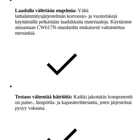
Laadulla vältetään ongelmia:
Vältä
lattialämmitysjärjestelmän korroosio- ja vuotoriskejä
käyttämällä pelkästään laadukkaita materiaaleja. Käytämme
ainoastaan CW617N-standardin mukaisesti valmistettua
messinkiä.
Testaus vähentää häiriöitä:
Kaikki jakotukin komponentit
on paine-, lämpötila- ja kapasiteettitestattu, joten järjestelmä
pysyy vakaana.