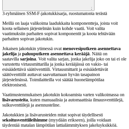
;
3-ryhmäinen SSM-F-jakotukkisarja, ruostumatonta terästä
Meillä on laaja valikoima laadukkaita komponentteja, joista voit
koota sellaisen järjestelmän kuin kohde vaatii. Voit valita
vaatimuksiin parhaiten sopivat komponentit ja koota tehtävään
parhaiten sopivan jakotukin.
Jokaisen jakotukin ytimessä ovat
menovesiputkeen asennettava
jakelija
ja
paluuputkeen asennettava kerääjä
. Näitä on
saatavilla
sarjoina
. Voit valita sarjan, jonka jakelija joko on tai ei ole
varustettu virtausmittarilla ja jonka kerääjässä on vakio- tai
esisäädettävä säätöventtiili. Virtausmittarit ja esisäädettävät
säätöventtiilit auttavat saavuttamaan hyvän tasapainon
järjestelmässä. Toimilaitteilla voi säätää huonelämpötilaa
elektronisesti.
Vaatimustenmukaisen jakotukin kokoamista varten valikoimassa on
lisävarusteita
, kuten manuaalisia ja automaattisia ilmausventtiilejä,
sulkuventtiilejä ja asennusteline.
Jakotukkien ja lisävarusteiden mitat sopivat täydellisesti
sekoitusventtiileihimme
(myydään erikseen), joilla voidaan
täydentää matalan lämpötilan lattialämmityksen jakeluyksikköä.