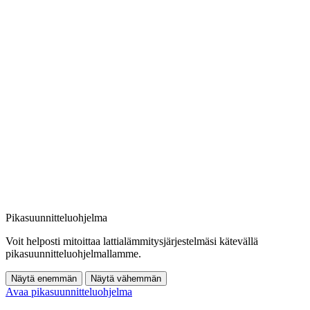
Pikasuunnitteluohjelma
Voit helposti mitoittaa lattialämmitysjärjestelmäsi kätevällä
pikasuunnitteluohjelmallamme.
Näytä enemmän
Näytä vähemmän
Avaa pikasuunnitteluohjelma