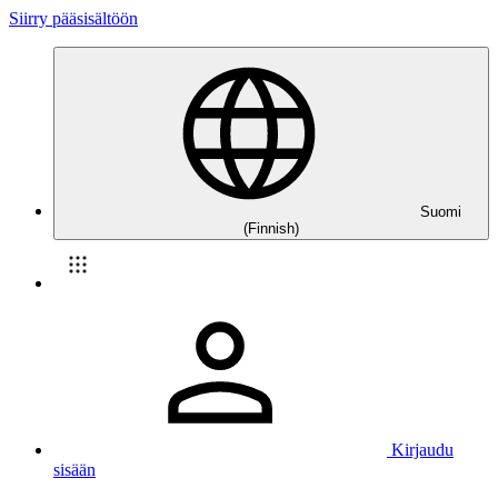
Siirry pääsisältöön
Suomi
(Finnish)
Kirjaudu
sisään