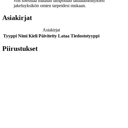
voit toteuttaa matalan lämpötilan lattialämmityksen
jakeluyksikön omien tarpeidesi mukaan.
Asiakirjat
Asiakirjat
Tyyppi
Nimi
Kieli
Päivitetty
Lataa
Tiedostotyyppi
Piirustukset