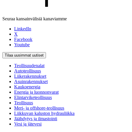
Seuraa kansainvälisiä kanaviamme
LinkedIn
X
Facebook
Youtube
Tilaa uusimmat uutiset
Teollisuudenalat
Autoteollisuus
Liikerakennukset
Asuinrakennukset
Kaukoenergia
Energia ja luonnonvarat
Elintarviketeollisuus
Teollisuus
Meri- ja offshore-teollisuus
Liikkuvan kaluston hydrauliikka
Jäähdytys ja ilmastointi
Vesi ja jätevesi