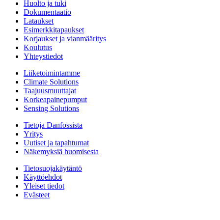
Huolto ja tuki
Dokumentaatio
Lataukset
Esimerkkitapaukset
Korjaukset ja vianmääritys
Koulutus
Yhteystiedot
Liiketoimintamme
Climate Solutions
Taajuusmuuttajat
Korkeapainepumput
Sensing Solutions
Tietoja Danfossista
Yritys
Uutiset ja tapahtumat
Näkemyksiä huomisesta
Tietosuojakäytäntö
Käyttöehdot
Yleiset tiedot
Evästeet