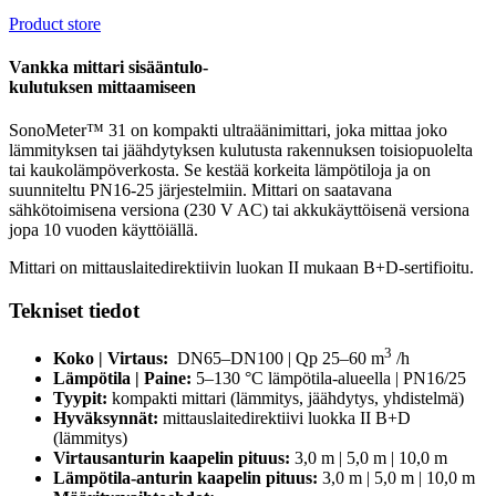
Product store
Vankka mittari sisääntulo-
kulutuksen mittaamiseen
SonoMeter™ 31 on kompakti ultraäänimittari, joka mittaa joko
lämmityksen tai jäähdytyksen kulutusta rakennuksen toisiopuolelta
tai kaukolämpöverkosta. Se kestää korkeita lämpötiloja ja on
suunniteltu PN16-25 järjestelmiin. Mittari on saatavana
sähkötoimisena versiona (230 V AC) tai akkukäyttöisenä versiona
jopa 10 vuoden käyttöiällä.
Mittari on mittauslaitedirektiivin luokan II mukaan B+D-sertifioitu.
Tekniset tiedot
3
Koko | Virtaus:
DN65–DN100 | Qp 25–60 m
/h
Lämpötila | Paine:
5–130 °C lämpötila-alueella | PN16/25
Tyypit:
kompakti mittari (lämmitys, jäähdytys, yhdistelmä)
Hyväksynnät:
mittauslaitedirektiivi luokka II B+D
(lämmitys)
Virtausanturin kaapelin pituus:
3,0 m | 5,0 m | 10,0 m
Lämpötila-anturin kaapelin pituus:
3,0 m | 5,0 m | 10,0 m