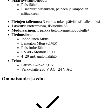
Määritysvaihtoehdot:
Pulssilähdöt
Lisäanturit virtauksen, paineen ja lämpötilan
mittaukseen
Tietojen tallennus:
3 vuotta, tukee päivittäisiä tallennuksia
Laskuri:
irrotettavissa, IP-luokka 65
Modulaarinen:
1 paikka tietoliikennemoduuleille+
Tiedonsiirto:
Johdollinen Mbus
Langaton Mbus (OMS)
Pulssitulo/-lähtö
RS 485 Modbus RTU
4–20 mA analogialähtö
Teho:
Paristo D-koko 3,6 V
Verkkolaite 230 V AC | 24 V AC
Ominaisuudet ja edut