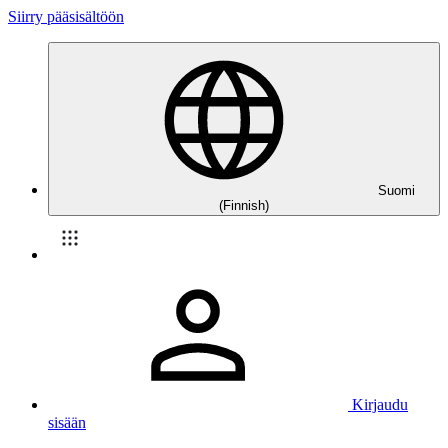
Siirry pääsisältöön
Suomi
(Finnish)
Kirjaudu
sisään