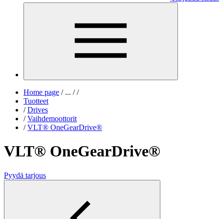
Home page
/
...
/
/
Tuotteet
/
Drives
/
Vaihdemoottorit
/
VLT® OneGearDrive®
VLT® OneGearDrive®
Pyydä tarjous