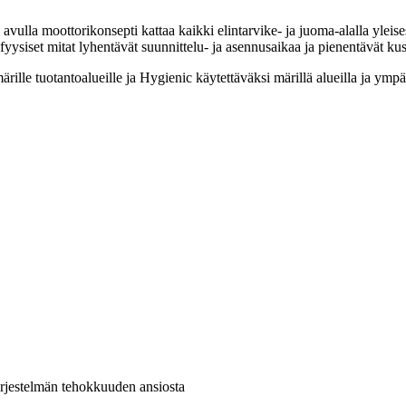
ulla moottorikonsepti kattaa kaikki elintarvike- ja juoma-alalla yleises
fyysiset mitat lyhentävät suunnittelu- ja asennusaikaa ja pienentävät ku
lle tuotantoalueille ja Hygienic käytettäväksi märillä alueilla ja ympäris
järjestelmän tehokkuuden ansiosta