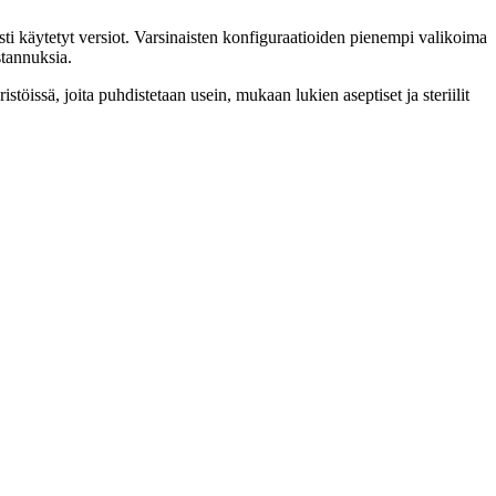
ti käytetyt versiot. Varsinaisten konfiguraatioiden pienempi valikoima
stannuksia.
töissä, joita puhdistetaan usein, mukaan lukien aseptiset ja steriilit