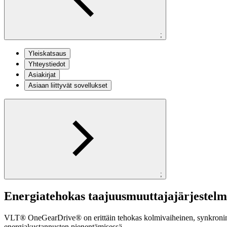
;
Yleiskatsaus
Yhteystiedot
Asiakirjat
Asiaan liittyvät sovellukset
;
Energiatehokas taajuusmuuttajajärjestel
VLT® OneGearDrive® on erittäin tehokas kolmivaiheinen, synkroninen
energiakustannusten pienentämisessä.