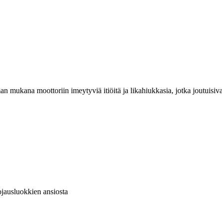
n mukana moottoriin imeytyviä itiöitä ja likahiukkasia, jotka joutuisiv
ojausluokkien ansiosta