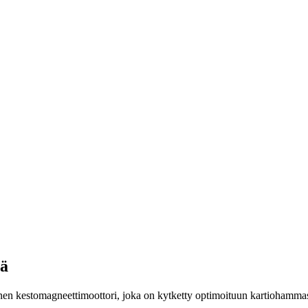
mä
 kestomagneettimoottori, joka on kytketty optimoituun kartiohammasva