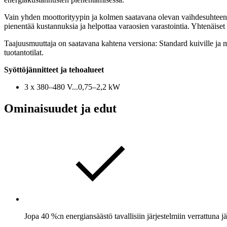
Vain yhden moottorityypin ja kolmen saatavana olevan vaihdesuhteen av
pienentää kustannuksia ja helpottaa varaosien varastointia. Yhtenäiset 
Taajuusmuuttaja on saatavana kahtena versiona: Standard kuiville ja märi
tuotantotilat.
Syöttöjännitteet ja tehoalueet
3 x 380–480 V...0,75–2,2 kW
Ominaisuudet ja edut
Jopa 40 %:n energiansäästö tavallisiin järjestelmiin verrattuna 