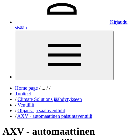
Kirjaudu
sisään
Home page
/
...
/
/
Tuotteet
/
Climate Solutions jäähdytykseen
/
Venttiilit
/
Ohjaus- ja säätöventtiilit
/
AXV - automaattinen paisuntaventtiili
AXV - automaattinen