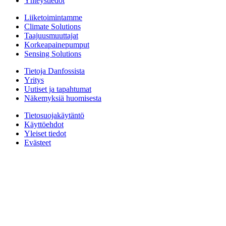
Yhteystiedot
Liiketoimintamme
Climate Solutions
Taajuusmuuttajat
Korkeapainepumput
Sensing Solutions
Tietoja Danfossista
Yritys
Uutiset ja tapahtumat
Näkemyksiä huomisesta
Tietosuojakäytäntö
Käyttöehdot
Yleiset tiedot
Evästeet