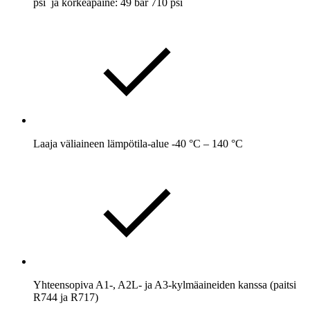
psi ja korkeapaine: 49 bar 710 psi
Laaja väliaineen lämpötila-alue -40 °C – 140 °C
Yhteensopiva A1-, A2L- ja A3-kylmäaineiden kanssa (paitsi
R744 ja R717)