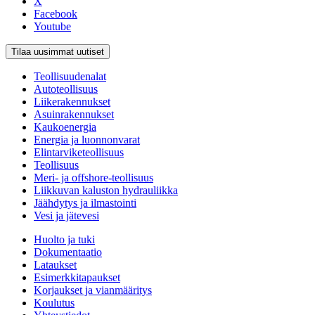
X
Facebook
Youtube
Tilaa uusimmat uutiset
Teollisuudenalat
Autoteollisuus
Liikerakennukset
Asuinrakennukset
Kaukoenergia
Energia ja luonnonvarat
Elintarviketeollisuus
Teollisuus
Meri- ja offshore-teollisuus
Liikkuvan kaluston hydrauliikka
Jäähdytys ja ilmastointi
Vesi ja jätevesi
Huolto ja tuki
Dokumentaatio
Lataukset
Esimerkkitapaukset
Korjaukset ja vianmääritys
Koulutus