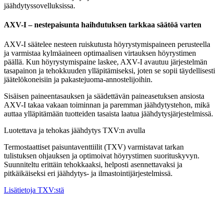
jäähdytyssovelluksissa.
AXV-I – nestepaisunta haihdutuksen tarkkaa säätöä varten
AXV-I säätelee nesteen ruiskutusta höyrystymispaineen perusteella
ja varmistaa kylmäaineen optimaalisen virtauksen höyrystimen
päällä. Kun höyrystymispaine laskee, AXV-I avautuu järjestelmän
tasapainon ja tehokkuuden ylläpitämiseksi, joten se sopii täydellisesti
jäätelökoneisiin ja pakastejuoma-annostelijoihin.
Sisäisen paineentasauksen ja säädettävän paineasetuksen ansiosta
AXV-I takaa vakaan toiminnan ja paremman jäähdytystehon, mikä
auttaa ylläpitämään tuotteiden tasaista laatua jäähdytysjärjestelmissä.
Luotettava ja tehokas jäähdytys TXV:n avulla
Termostaattiset paisuntaventtiilit (TXV) varmistavat tarkan
tulistuksen ohjauksen ja optimoivat höyrystimen suorituskyvyn.
Suunniteltu erittäin tehokkaaksi, helposti asennettavaksi ja
pitkäikäiseksi eri jäähdytys- ja ilmastointijärjestelmissä.
Lisätietoja TXV:stä