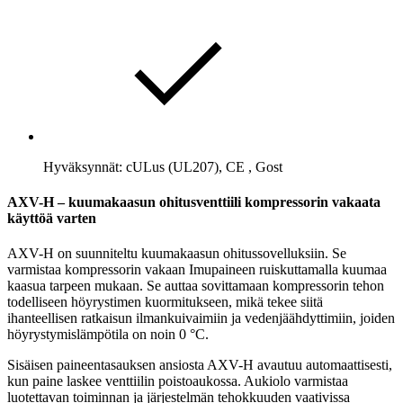
Hyväksynnät: cULus (UL207), CE , Gost
AXV-H – kuumakaasun ohitusventtiili kompressorin vakaata
käyttöä varten
AXV-H on suunniteltu kuumakaasun ohitussovelluksiin. Se
varmistaa kompressorin vakaan Imupaineen ruiskuttamalla kuumaa
kaasua tarpeen mukaan. Se auttaa sovittamaan kompressorin tehon
todelliseen höyrystimen kuormitukseen, mikä tekee siitä
ihanteellisen ratkaisun ilmankuivaimiin ja vedenjäähdyttimiin, joiden
höyrystymislämpötila on noin 0 °C.
Sisäisen paineentasauksen ansiosta AXV-H avautuu automaattisesti,
kun paine laskee venttiilin poistoaukossa. Aukiolo varmistaa
luotettavan toiminnan ja järjestelmän tehokkuuden vaativissa