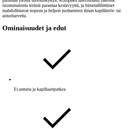
parantaa yleistä suorituskykyä. Kompakti laserhitsattu rakenne
ruostumatonta terästä parantaa kestävyyttä, ja bimetalliliittimet
mahdollistavat nopean ja helpon juottamisen ilman kapillärrör- tai
anturitarvetta.
Ominaisuudet ja edut
Ei anturia ja kapillaariputkea