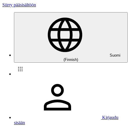
Siirry pääsisältöön
Suomi
(Finnish)
Kirjaudu
sisään