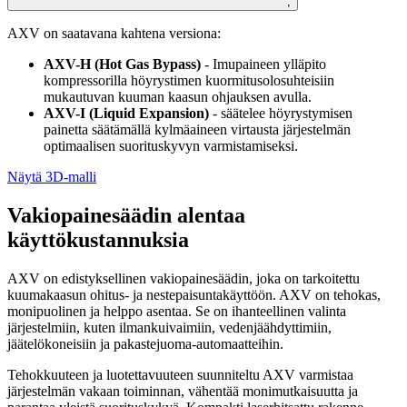
;
AXV on saatavana kahtena versiona:
AXV-H (Hot Gas Bypass)
- Imupaineen ylläpito
kompressorilla höyrystimen kuormitusolosuhteisiin
mukautuvan kuuman kaasun ohjauksen avulla.
AXV-I (Liquid Expansion)
- säätelee höyrystymisen
painetta säätämällä kylmäaineen virtausta järjestelmän
optimaalisen suorituskyvyn varmistamiseksi.
Näytä 3D-malli
Vakiopainesäädin alentaa
käyttökustannuksia
AXV on edistyksellinen vakiopainesäädin, joka on tarkoitettu
kuumakaasun ohitus- ja nestepaisuntakäyttöön. AXV on tehokas,
monipuolinen ja helppo asentaa. Se on ihanteellinen valinta
järjestelmiin, kuten ilmankuivaimiin, vedenjäähdyttimiin,
jäätelökoneisiin ja pakastejuoma-automaatteihin.
Tehokkuuteen ja luotettavuuteen suunniteltu AXV varmistaa
järjestelmän vakaan toiminnan, vähentää monimutkaisuutta ja