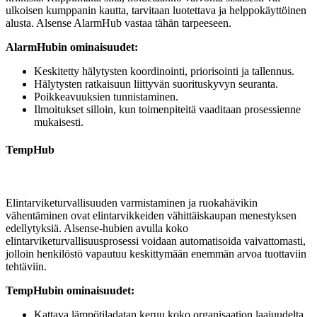
ulkoisen kumppanin kautta, tarvitaan luotettava ja helppokäyttöinen
alusta. Alsense AlarmHub vastaa tähän tarpeeseen.
AlarmHubin ominaisuudet:
Keskitetty hälytysten koordinointi, priorisointi ja tallennus.
Hälytysten ratkaisuun liittyvän suorituskyvyn seuranta.
Poikkeavuuksien tunnistaminen.
Ilmoitukset silloin, kun toimenpiteitä vaaditaan prosessienne
mukaisesti.
TempHub
Elintarviketurvallisuuden varmistaminen ja ruokahävikin
vähentäminen ovat elintarvikkeiden vähittäiskaupan menestyksen
edellytyksiä. Alsense‑hubien avulla koko
elintarviketurvallisuusprosessi voidaan automatisoida vaivattomasti,
jolloin henkilöstö vapautuu keskittymään enemmän arvoa tuottaviin
tehtäviin.
TempHubin ominaisuudet:
Kattava lämpötiladatan keruu koko organisaation laajuudelta.