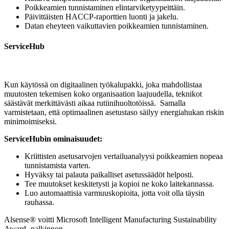
Poikkeamien tunnistaminen elintarviketyypeittäin.
Päivittäisten HACCP‑raporttien luonti ja jakelu.
Datan eheyteen vaikuttavien poikkeamien tunnistaminen.
ServiceHub
Kun käytössä on digitaalinen työkalupakki, joka mahdollistaa
muutosten tekemisen koko organisaation laajuudella, teknikot
säästävät merkittävästi aikaa rutiinihuoltotöissä. Samalla
varmistetaan, että optimaalinen asetustaso säilyy energiahukan riskin
minimoimiseksi.
ServiceHubin ominaisuudet:
Kriittisten asetusarvojen vertailuanalyysi poikkeamien nopeaa
tunnistamista varten.
Hyväksy tai palauta paikalliset asetussäädöt helposti.
Tee muutokset keskitetysti ja kopioi ne koko laitekannassa.
Luo automaattisia varmuuskopioita, jotta voit olla täysin
rauhassa.
Alsense® voitti Microsoft Intelligent Manufacturing Sustainability
Award -palkinnon