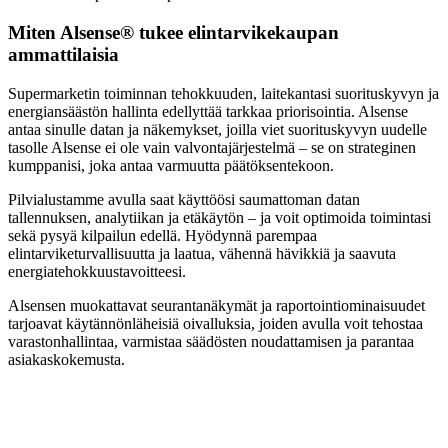
Miten Alsense® tukee elintarvikekaupan
ammattilaisia
Supermarketin toiminnan tehokkuuden, laitekantasi suorituskyvyn ja
energiansäästön hallinta edellyttää tarkkaa priorisointia. Alsense
antaa sinulle datan ja näkemykset, joilla viet suorituskyvyn uudelle
tasolle Alsense ei ole vain valvontajärjestelmä – se on strateginen
kumppanisi, joka antaa varmuutta päätöksentekoon.
Pilvialustamme avulla saat käyttöösi saumattoman datan
tallennuksen, analytiikan ja etäkäytön – ja voit optimoida toimintasi
sekä pysyä kilpailun edellä. Hyödynnä parempaa
elintarviketurvallisuutta ja laatua, vähennä hävikkiä ja saavuta
energiatehokkuustavoitteesi.
Alsensen muokattavat seurantanäkymät ja raportointiominaisuudet
tarjoavat käytännönläheisiä oivalluksia, joiden avulla voit tehostaa
varastonhallintaa, varmistaa säädösten noudattamisen ja parantaa
asiakaskokemusta.