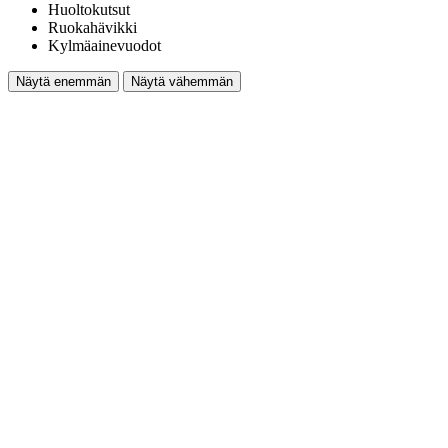
Huoltokutsut
Ruokahävikki
Kylmäainevuodot
Näytä enemmän
Näytä vähemmän