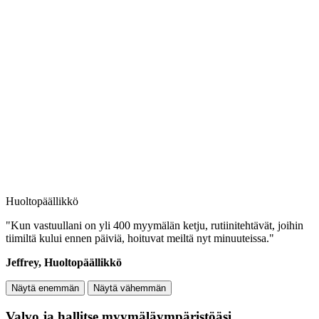
Huoltopäällikkö
"Kun vastuullani on yli 400 myymälän ketju, rutiinitehtävät, joihin
tiimiltä kului ennen päiviä, hoituvat meiltä nyt minuuteissa."
Jeffrey, Huoltopäällikkö
Näytä enemmän
Näytä vähemmän
Valvo ja hallitse myymäläympäristöäsi