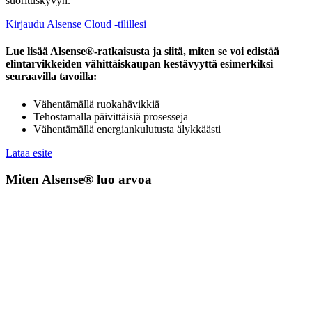
suorituskyvyn.
Kirjaudu Alsense Cloud -tilillesi
Lue lisää Alsense®‑ratkaisusta ja siitä, miten se voi edistää
elintarvikkeiden vähittäiskaupan kestävyyttä esimerkiksi
seuraavilla tavoilla:
Vähentämällä ruokahävikkiä
Tehostamalla päivittäisiä prosesseja
Vähentämällä energiankulutusta älykkäästi
Lataa esite
Miten Alsense® luo arvoa