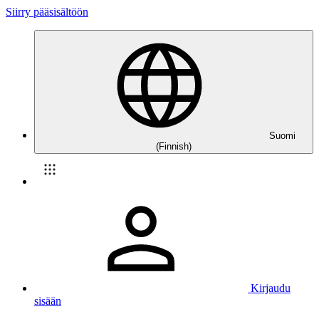
Siirry pääsisältöön
Suomi
(Finnish)
Kirjaudu
sisään