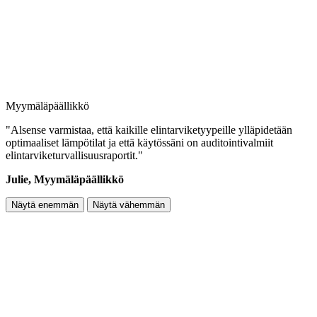
Myymäläpäällikkö
"Alsense varmistaa, että kaikille elintarviketyypeille ylläpidetään
optimaaliset lämpötilat ja että käytössäni on auditointivalmiit
elintarviketurvallisuusraportit."
Julie, Myymäläpäällikkö
Näytä enemmän
Näytä vähemmän