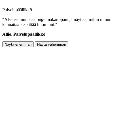
Palvelupäällikkö
"Alsense tunnistaa ongelmakauppani ja näyttää, mihin minun
kannattaa keskittää huomioni."
Allie, Palvelupäällikkö
Näytä enemmän
Näytä vähemmän