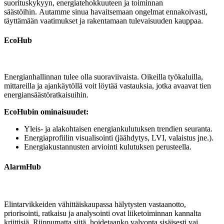
suorituskykyyn, energiatehokkuuteen ja toiminnan
säästöihin. Autamme sinua havaitsemaan ongelmat ennakoivasti,
täyttämään vaatimukset ja rakentamaan tulevaisuuden kauppaa.
EcoHub
Energianhallinnan tulee olla suoraviivaista. Oikeilla työkaluilla,
mittareilla ja ajankäytöllä voit löytää vastauksia, jotka avaavat tien
energiansäästöratkaisuihin.
EcoHubin ominaisuudet:
Yleis- ja alakohtaisen energiankulutuksen trendien seuranta.
Energiaprofiilin visualisointi (jäähdytys, LVI, valaistus jne.).
Energiakustannusten arviointi kulutuksen perusteella.
AlarmHub
Elintarvikkeiden vähittäiskaupassa hälytysten vastaanotto,
priorisointi, ratkaisu ja analysointi ovat liiketoiminnan kannalta
kriittisiä. Riippumatta siitä, hoidetaanko valvonta sisäisesti vai