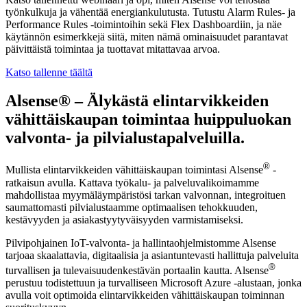
työnkulkuja ja vähentää energiankulutusta. Tutustu Alarm Rules‑ ja
Performance Rules ‑toimintoihin sekä Flex Dashboardiin, ja näe
käytännön esimerkkejä siitä, miten nämä ominaisuudet parantavat
päivittäistä toimintaa ja tuottavat mitattavaa arvoa.
Katso tallenne täältä
Alsense® – Älykästä elintarvikkeiden
vähittäiskaupan toimintaa huippuluokan
valvonta- ja pilvialustapalveluilla.
®
Mullista elintarvikkeiden vähittäiskaupan toimintasi Alsense
-
ratkaisun avulla. Kattava työkalu- ja palveluvalikoimamme
mahdollistaa myymäläympäristösi tarkan valvonnan, integroituen
saumattomasti pilvialustaamme optimaalisen tehokkuuden,
kestävyyden ja asiakastyytyväisyyden varmistamiseksi.
Pilvipohjainen IoT-valvonta- ja hallintaohjelmistomme Alsense
tarjoaa skaalattavia, digitaalisia ja asiantuntevasti hallittuja palveluita
®
turvallisen ja tulevaisuudenkestävän portaalin kautta. Alsense
perustuu todistettuun ja turvalliseen Microsoft Azure -alustaan, jonka
avulla voit optimoida elintarvikkeiden vähittäiskaupan toiminnan