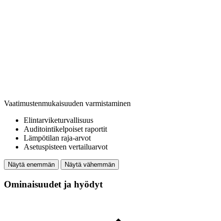
Vaatimustenmukaisuuden varmistaminen
Elintarviketurvallisuus
Auditointikelpoiset raportit
Lämpötilan raja-arvot
Asetuspisteen vertailuarvot
Näytä enemmän
Näytä vähemmän
Ominaisuudet ja hyödyt