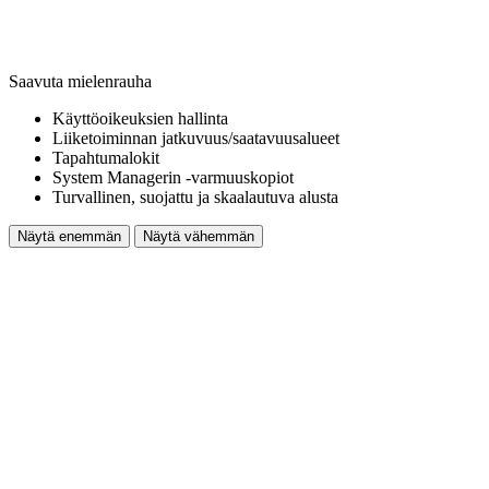
Saavuta mielenrauha
Käyttöoikeuksien hallinta
Liiketoiminnan jatkuvuus/saatavuusalueet
Tapahtumalokit
System Managerin ‑varmuuskopiot
Turvallinen, suojattu ja skaalautuva alusta
Näytä enemmän
Näytä vähemmän