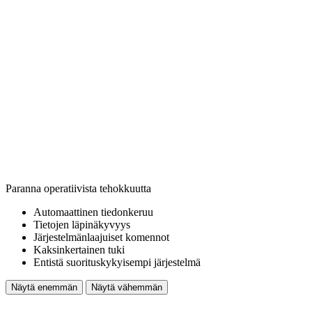
Paranna operatiivista tehokkuutta
Automaattinen tiedonkeruu
Tietojen läpinäkyvyys
Järjestelmänlaajuiset komennot
Kaksinkertainen tuki
Entistä suorituskykyisempi järjestelmä
Näytä enemmän
Näytä vähemmän