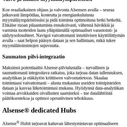
Koe reaaliaikainen ohjaus ja valvonta Alsensen avulla – seuraa
jatkuvasti lämpötilaa, kosteutta ja energiankulutusta
myymäläympäristössäsi ja pidä toiminta optimoituna hetki hetkeltä.
Ehkäise ruoan pilaantumista ennakoivasti, vähennä hävikkiä ja
varmista tuotteiden laatu ylläpitämällä optimaaliset varastointi- ja
säilytysolosuhteet. Navigoi vaivattomasti intuitiivisen käyttöliittymän
avulla – saat helpon pääsyn dataan ja sen hallintaan, mikä tukee
myymälätoimintojen sujuvuutta.
Saumaton pilvi-integraatio
Maksimoi potentiaalisi Alsense‑pilvialustalla – turvallinen ja
saumattomasti integroitava ratkaisu, joka tarjoaa datan tallennuksen,
analytiikan ja etäkäytön kriittiseen valvontatietoon. Skaalaa
toimintaasi vaivattomasti – alusta mukautuu useiden toimipisteiden
dataan ja kasvaa liiketoimintasi mukana. Hyödynnä data-analytiikan
voimaa arvokkaiden oivallusten saamiseksi – tue datalähtöistä
päätöksentekoa ja optimoi operatiivinen tehokkuus.
Alsense® dedicated Hubs
®
Alsense
Hubit tarjoavat kattavan lähestymistavan optimaaliseen