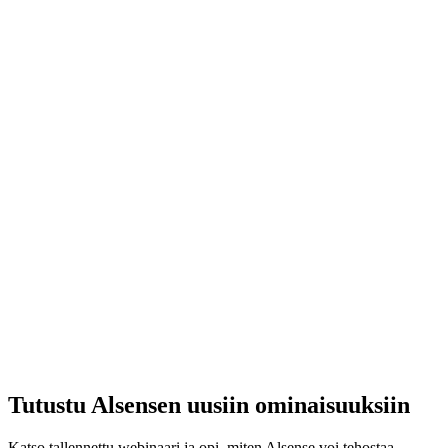
Tutustu Alsensen uusiin ominaisuuksiin
Katso tallennettu webinaari ja opi, miten Alsense voi tehostaa