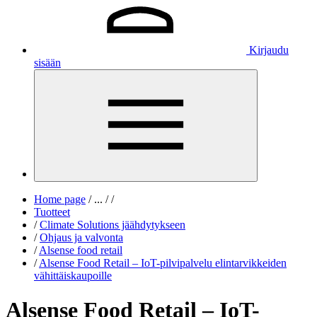
Kirjaudu
sisään
Home page
/
...
/
/
Tuotteet
/
Climate Solutions jäähdytykseen
/
Ohjaus ja valvonta
/
Alsense food retail
/
Alsense Food Retail ‒ IoT-pilvipalvelu elintarvikkeiden
vähittäiskaupoille
Alsense Food Retail ‒ IoT-