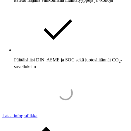
katettu laajalla valikoimalla liitäntätyyppejä ja -kokoja
Päittäishitsi DIN, ASME ja SOC sekä juotosliitännät CO
-
2
sovelluksiin
Lataa infografiikka