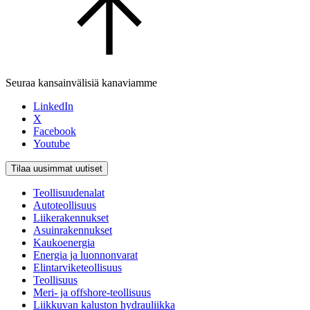
Seuraa kansainvälisiä kanaviamme
LinkedIn
X
Facebook
Youtube
Tilaa uusimmat uutiset
Teollisuudenalat
Autoteollisuus
Liikerakennukset
Asuinrakennukset
Kaukoenergia
Energia ja luonnonvarat
Elintarviketeollisuus
Teollisuus
Meri- ja offshore-teollisuus
Liikkuvan kaluston hydrauliikka