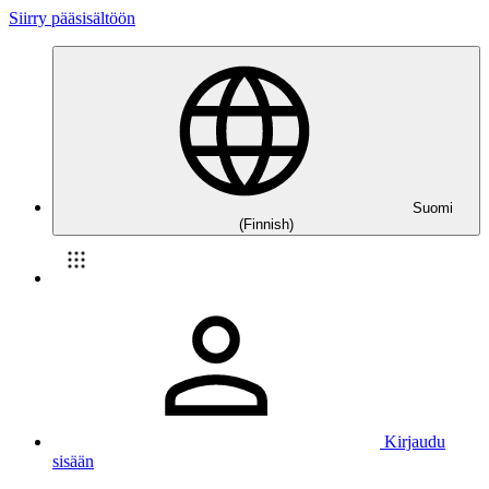
Siirry pääsisältöön
Suomi
(Finnish)
Kirjaudu
sisään