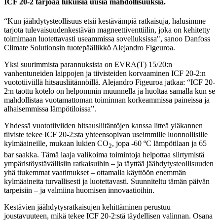
ICF 20-2 tarjoaa lukuisia uusia mahdollisuuksia.
“Kun jäähdytysteollisuus etsii kestävämpiä ratkaisuja, halusimme
tarjota tulevaisuudenkestävän magneettiventtiilin, joka on kehitetty
toimimaan luotettavasti useammissa sovelluksissa", sanoo Danfoss
Climate Solutionsin tuotepäällikkö Alejandro Figeuroa.
Yksi suurimmista parannuksista on EVRA(T) 15/20:n
vanhentuneiden laippojen ja tiivisteiden korvaaminen ICF 20-2:n
vuototiiviillä hitsausliitännöillä. Alejandro Figeuroa jatkaa: “ICF 20-
2:n taottu kotelo on helpommin muunnella ja huoltaa samalla kun se
mahdollistaa vuotamattoman toiminnan korkeammissa paineissa ja
alhaisemmissa lämpötiloissa”.
Yhdessä vuototiiviiden hitsausliitäntöjen kanssa litteä yläkannen
tiiviste tekee ICF 20-2:sta yhteensopivan useimmille luonnollisille
kylmäaineille, mukaan lukien CO
, jopa -60 ºC lämpötilaan ja 65
2
bar saakka. Tämä laaja valikoima toimintoja helpottaa siirtymistä
ympäristöystävällisiin ratkaisuihin – ja täyttää jäähdytysteollisuuden
yhä tiukemmat vaatimukset – ottamalla käyttöön enemmän
kylmäaineita turvallisesti ja luotettavasti. Suunniteltu tämän päivän
tarpeisiin – ja valmiina huomisen innovaatioihin.
Kestävien jäähdytysratkaisujen kehittäminen perustuu
joustavuuteen, mikä tekee ICF 20-2:stä täydellisen valinnan. Osana