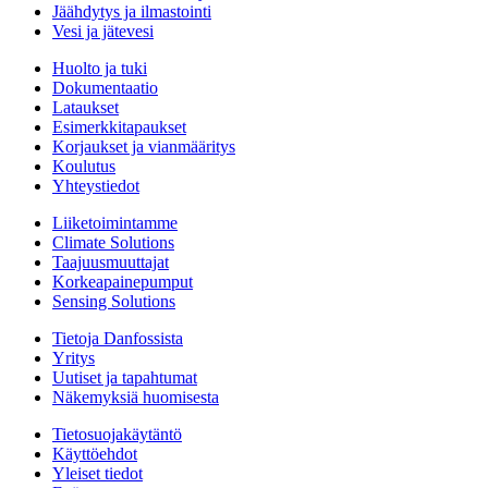
Jäähdytys ja ilmastointi
Vesi ja jätevesi
Huolto ja tuki
Dokumentaatio
Lataukset
Esimerkkitapaukset
Korjaukset ja vianmääritys
Koulutus
Yhteystiedot
Liiketoimintamme
Climate Solutions
Taajuusmuuttajat
Korkeapainepumput
Sensing Solutions
Tietoja Danfossista
Yritys
Uutiset ja tapahtumat
Näkemyksiä huomisesta
Tietosuojakäytäntö
Käyttöehdot
Yleiset tiedot