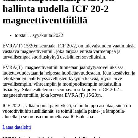
hallinta uudella ICF 20-2
magneettiventtiilillä
torstai 1. syyskuuta 2022
EVRA(T) 15/20:n seuraaja, ICF 20-2, on tulevaisuuden vaatimuksia
vastaava magneettiventtiili, joka tarjoaa entistä varmempaa ja
turvallisempaa suorituskykyä useisiin eri sovelluksiin.
EVRA(T) -magneettiventtiili tunnetaan jäähdytyssovelluksissa
luotettavuudestaan ja helposta huollettavuudestaan. Kun kestävien ja
tehokkaiden jäähdytyssovellusten kysyntä kasvaa, myös tarve
turvallisempiin, vihreämpiin ja monipuolisempiin ratkaisuihin
lisääntyy. Siksi esittelemme seuraavan sukupolven ICF 20-2 -
magneettiventtiilin, joka korvaa EVRA(T) 15/20:n.
ICF 20-2 sisältää monia päivityksiä, se on helppo asentaa, siinä on
vuototiiviit hitsausliitännät, se toimii laajalla paine- ja lämpötila-
alueella ja se on osa muunneltavaa ICF-alustaa.
Lataa datalehti