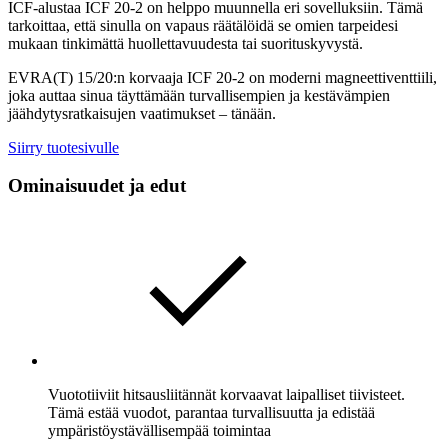
ICF-alustaa ICF 20-2 on helppo muunnella eri sovelluksiin. Tämä
tarkoittaa, että sinulla on vapaus räätälöidä se omien tarpeidesi
mukaan tinkimättä huollettavuudesta tai suorituskyvystä.
EVRA(T) 15/20:n korvaaja ICF 20-2 on moderni magneettiventtiili,
joka auttaa sinua täyttämään turvallisempien ja kestävämpien
jäähdytysratkaisujen vaatimukset – tänään.
Siirry tuotesivulle
Ominaisuudet ja edut
Vuototiiviit hitsausliitännät korvaavat laipalliset tiivisteet.
Tämä estää vuodot, parantaa turvallisuutta ja edistää
ympäristöystävällisempää toimintaa