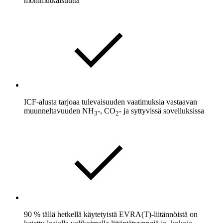
monimutkaisuutta
ICF-alusta tarjoaa tulevaisuuden vaatimuksia vastaavan
muunneltavuuden NH
-, CO
- ja syttyvissä sovelluksissa
3
2
90 % tällä hetkellä käytetyistä EVRA(T)-liitännöistä on