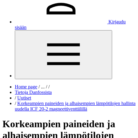
Kirjaudu
sisään
Home page
/
...
/
/
Tietoja Danfossista
/
Uutiset
/
Korkeampien paineiden ja alhaisempien lämpötilojen hallinta
uudella ICF 20-2 magneettiventtiilillä
Korkeampien paineiden ja
alhaisempien lämpötilojen