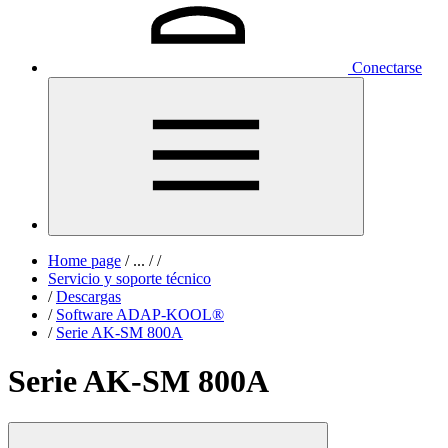
Conectarse
Home page
/
...
/
/
Servicio y soporte técnico
/
Descargas
/
Software ADAP-KOOL®
/
Serie AK-SM 800A
Serie AK-SM 800A