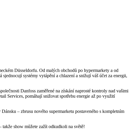
německém Düsseldorfu. Od malých obchodů po hypermarkety a od
ednocují systémy vytápění a chlazení a snižují váš účet za energii,
společnosti Danfoss zaměřené na získání naprosté kontroly nad vašimi
ail Services, pomáhají snižovat spotřebu energie až po využití
v Dánsku – zbrusu nového supermarketu postaveného s kompletním
– takže show můžete zažít odkudkoli na světě!