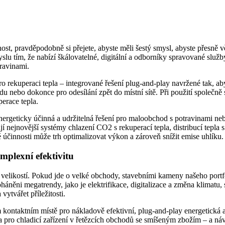
st, pravděpodobně si přejete, abyste měli šestý smysl, abyste přesně vě
slu tím, že nabízí škálovatelné, digitální a odborníky spravované sl
ravinami.
pro rekuperaci tepla – integrované řešení plug-and-play navržené tak, a
odu nebo dokonce pro odesílání zpět do místní sítě. Při použití spole
erace tepla.
Energeticky účinná a udržitelná řešení pro maloobchod s potravinami neb
jí nejnovější systémy chlazení CO2 s rekuperací tepla, distribucí tep
činnosti může trh optimalizovat výkon a zároveň snížit emise uhlíku.
plexní efektivitu
likostí. Pokud jde o velké obchody, stavebními kameny našeho portfolia
háněni megatrendy, jako je elektrifikace, digitalizace a změna klimatu
tvářet příležitosti.
kontaktním místě pro nákladově efektivní, plug-and-play energetická a
na pro chladicí zařízení v řetězcích obchodů se smíšeným zbožím – a n