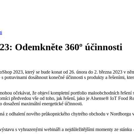
ti
23: Odemkněte 360º účinnosti
uroShop 2023, který se bude konat od 26. února do 2. března 2023 v 
travinami dosáhnout konečné účinnosti s produkty a řešeními, která sj
, mohou očekávat, že objeví kompletní portfolio maloobchodních řešení 
rníci předvedou vše od toho, jak řešení, jako je Alsense® IoT Food Ret
o dosažení maximální energetické účinnosti.
ená z odhalení nového průkopnického chytrého obchodu v Nordborgu 
výstavu s vyhrazenými webináři a nejdůležitějšími momenty ze stánku 