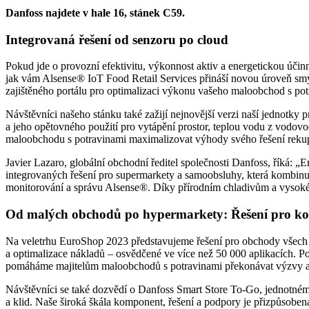
Danfoss najdete v hale 16, stánek C59.
Integrovaná řešení od senzoru po cloud
Pokud jde o provozní efektivitu, výkonnost aktiv a energetickou účinno
jak vám Alsense® IoT Food Retail Services přináší novou úroveň smy
zajištěného portálu pro optimalizaci výkonu vašeho maloobchod s pot
Návštěvníci našeho stánku také zažijí nejnovější verzi naší jednotky 
a jeho opětovného použití pro vytápění prostor, teplou vodu z vodov
maloobchodu s potravinami maximalizovat výhody svého řešení rekup
Javier Lazaro, globální obchodní ředitel společnosti Danfoss, říká: „
integrovaných řešení pro supermarkety a samoobsluhy, která kombinu
monitorování a správu Alsense®. Díky přírodním chladivům a vysoké ú
Od malých obchodů po hypermarkety: Řešení pro kom
Na veletrhu EuroShop 2023 představujeme řešení pro obchody všech ve
a optimalizace nákladů – osvědčené ve více než 50 000 aplikacích. Po
pomáháme majitelům maloobchodů s potravinami překonávat výzvy a vy
Návštěvníci se také dozvědí o Danfoss Smart Store To-Go, jednotném 
a klid. Naše široká škála komponent, řešení a podpory je přizpůsobe