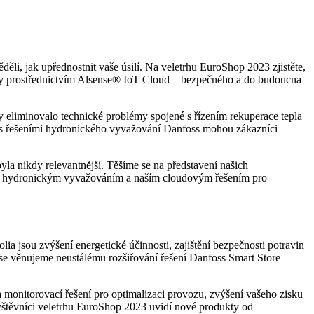
děli, jak upřednostnit vaše úsilí. Na veletrhu EuroShop 2023 zjistěte,
užby prostřednictvím Alsense® IoT Cloud – bezpečného a do budoucna
by eliminovalo technické problémy spojené s řízením rekuperace tepla
čně s řešeními hydronického vyvažování Danfoss mohou zákazníci
yla nikdy relevantnější. Těšíme se na představení našich
la s hydronickým vyvažováním a naším cloudovým řešením pro
 jsou zvýšení energetické účinnosti, zajištění bezpečnosti potravin
, se věnujeme neustálému rozšiřování řešení Danfoss Smart Store –
 monitorovací řešení pro optimalizaci provozu, zvýšení vašeho zisku
ávštěvníci veletrhu EuroShop 2023 uvidí nové produkty od