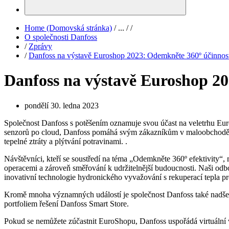
Home (Domovská stránka)
/
...
/
/
O společnosti Danfoss
/
Zprávy
/
Danfoss na výstavě Euroshop 2023: Odemkněte 360º účinnos
Danfoss na výstavě Euroshop 20
pondělí 30. ledna 2023
Společnost Danfoss s potěšením oznamuje svou účast na veletrhu E
senzorů po cloud, Danfoss pomáhá svým zákazníkům v maloobchodě s po
tepelné ztráty a plýtvání potravinami. .
Návštěvníci, kteří se soustředí na téma „Odemkněte 360º efektivity“
operacemi a zároveň směřování k udržitelnější budoucnosti. Naši odbo
inovativní technologie hydronického vyvažování s rekuperací tepla pr
Kromě mnoha významných událostí je společnost Danfoss také nadš
portfoliem řešení Danfoss Smart Store.
Pokud se nemůžete zúčastnit EuroShopu, Danfoss uspořádá virtuální 