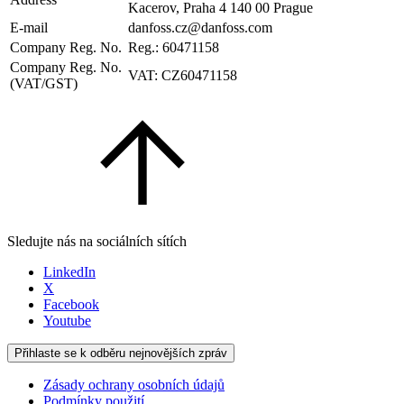
Kacerov, Praha 4 140 00 Prague
E-mail
danfoss.cz@danfoss.com
Company Reg. No.
Reg.: 60471158
Company Reg. No.
VAT: CZ60471158
(VAT/GST)
Sledujte nás na sociálních sítích
LinkedIn
X
Facebook
Youtube
Přihlaste se k odběru nejnovějších zpráv
Zásady ochrany osobních údajů
Podmínky použití