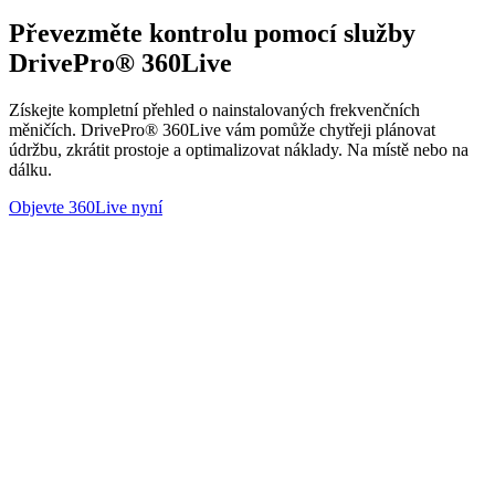
Převezměte kontrolu pomocí služby
DrivePro® 360Live
Získejte kompletní přehled o nainstalovaných frekvenčních
měničích. DrivePro® 360Live vám pomůže chytřeji plánovat
údržbu, zkrátit prostoje a optimalizovat náklady. Na místě nebo na
dálku.
Objevte 360Live nyní