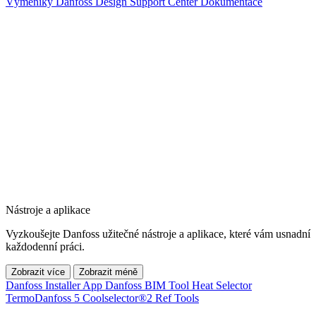
Výměníky
Danfoss Design Support Center
Dokumentace
Nástroje a aplikace
Vyzkoušejte Danfoss užitečné nástroje a aplikace, které vám usnadní
každodenní práci.
Zobrazit více
Zobrazit méně
Danfoss Installer App
Danfoss BIM Tool
Heat Selector
TermoDanfoss 5
Coolselector®2
Ref Tools