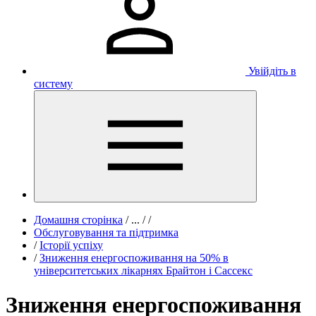
Увійдіть в
систему
Домашня сторінка
/
...
/
/
Обслуговування та підтримка
/
Історії успіху
/
Зниження енергоспоживання на 50% в
університетських лікарнях Брайтон і Сассекс
Зниження енергоспоживання