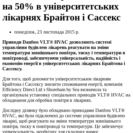
на 50% в університетських
лікарнях Брайтон і Сассекс
понеділок, 23 листопада 2015 р.
Приводи Danfoss VLT® HVAC дозволяють системі
управління будівлею лікарень реагувати на зміни
температури зовнішнього повітря, тиску і температури в
повітроводі, забезпечуючи універсальність, надійність і
економію енергії в університетських лікарнях Брайтона і
Сассексу.
Для того, щоб допомогти університетським лікарням
Брайтона і Сассексу знизити споживання енергії, компанія
Efficiency Direct Ltd з Shoreham by Sea визначила та
організувала установку спеціальних приводів VLT® HVAC на
обладнання для обробки повітря в лікарнях.
Дослідну ділянку було обладнано приводами Danfoss VLT®
HVAC, які були підключені до системи управління будівлею
лікарні, щоб реагувати на зміни температури зовнішнього
повітря, тиску в повітроводі та температури. Це забезпечує
універсальність, необхідну для складних вимог