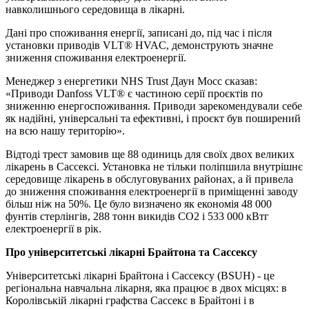
навколишнього середовища в лікарні.
Дані про споживання енергії, записані до, під час і після
установки приводів VLT® HVAC, демонструють значне
зниження споживання електроенергії.
Менеджер з енергетики NHS Trust Даун Мосс сказав:
«Приводи Danfoss VLT® є частиною серії проєктів по
зниженню енергоспоживання. Приводи зарекомендували себе
як надійні, універсальні та ефективні, і проєкт був поширений
на всю нашу територію».
Відтоді трест замовив ще 88 одиниць для своїх двох великих
лікарень в Сассексі. Установка не тільки поліпшила внутрішнє
середовище лікарень в обслуговуваних районах, а й привела
до зниження споживання електроенергії в приміщенні заводу
більш ніж на 50%. Це було визначено як економія 48 000
фунтів стерлінгів, 288 тонн викидів CO2 і 533 000 кВтг
електроенергії в рік.
Про університетські лікарні Брайтона та Сассексу
Університетські лікарні Брайтона і Сассексу (BSUH) - це
регіональна навчальна лікарня, яка працює в двох місцях: в
Королівській лікарні графства Сассекс в Брайтоні і в