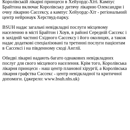
Королівській лікарні принцеси в Хейуордс-Хіті. Кампус
Брайтона включає Королівську дитячу лікарню Олександри і
очну лікарню Сассексу, а кампус Хейуордс-Хіт - регіональний
центр нейронаук Херствуд-парку.
BSUH надає загальні невідкладні послуги місцевому
населенню в місті Брайтон і Хоув, в районі Середній Сассекс і
в західній частині Східного Сассексу і його околицях, а також
надає додаткові спеціалізовані та третинні послуги пацієнтам
в Сассексі і на південному сході Англії.
Обидві лікарні надають багато однакових невідкладних
послуг для свого місцевого населення. Крім того, Королівська
лікарня принцеси - наш центр планової хірургії, а Королівська
лікарня графства Сассекс - центр невідкладної та критичної
допомоги. (джерело: www.bsuh.nhs.uk)