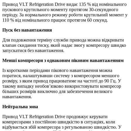
Привод VLT Refrigeration Drive видає 135 % від номінального
пускового крутильного моменту протягом 30-секундного
періоду. За нормального режиму роботи крутильний момент у
110 % від номінального працює протягом 60 секунд.
Пуск без навантаження
Для подовження терміну служби привода можна відкривати
клапан скидання тиску, який надає змогу компресору швидко
запускатися без навантаження.
Менші компресори з однаковим піковим навантаженням
Із короткими періодами пікового навантаження можна
поратися, налаштувавши систему з компресором меншого
розміру, з яким привод працюватиме на частоті до 90 Гц. У
такому випадку необов’язково використовувати компресор
більших розмірів виключно для забезпечення великого
навантаження.
Нейтральна зона
Привод VLT Refrigeration Drive продовжує керувати
компресорами з постійною швидкістю в ситуаціях, коли
відбувається збій компресора з регульованою швидкістю. У