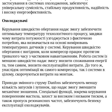
застосування в системах охолодження, забезпечує
універсальну сумісність, стабільну продуктивність, надійність
і високу енергоефективність.
Охолоджувачі
Керування швидкістю обертання надає змогу забезпечити
оптимальну температуру технологічного процесу, завдяки
чому витрата потужності узгоджується з фактичною
потребою, яка визначається на основі вимірювань
температурних датчиків у системі. Керування швидкістю
обертання є вигідним, коли компресор працює протягом
тривалого часу з частковим навантаженням. Робота систем із
меншою швидкістю надає змогу знизити споживання енергії
та, тим самим, знизити експлуатаційні витрати. До того ж,
унаслідок оптимізації як самого компресора, так і системи в
цілому, скорочуються витрати на монтаж.
Приводи змінного струму Danfoss забезпечують меншу
кількість запусків і зупинок, що надає змогу зменшити
механічне зношення. Спеціальні функції, зокрема керування
поверненням мастила, захист за високим і низьким тиском, а
також пропуск резонансних частот, забезпечують безпеку
експлуатації охолоджувачів.