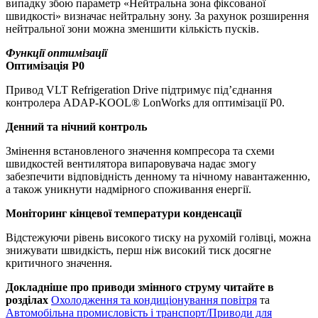
випадку збою параметр «Нейтральна зона фіксованої
швидкості» визначає нейтральну зону. За рахунок розширення
нейтральної зони можна зменшити кількість пусків.
Функції оптимізації
Оптимізація P0
Привод VLT Refrigeration Drive підтримує під’єднання
контролера ADAP-KOOL® LonWorks для оптимізації P0.
Денний та нічний контроль
Змінення встановленого значення компресора та схеми
швидкостей вентилятора випаровувача надає змогу
забезпечити відповідність денному та нічному навантаженню,
а також уникнути надмірного споживання енергії.
Моніторинг кінцевої температури конденсації
Відстежуючи рівень високого тиску на рухомій голівці, можна
знижувати швидкість, перш ніж високий тиск досягне
критичного значення.
Докладніше про приводи змінного струму читайте в
розділах
Охолодження та кондиціонування повітря
та
Автомобільна промисловість і транспорт/Приводи для