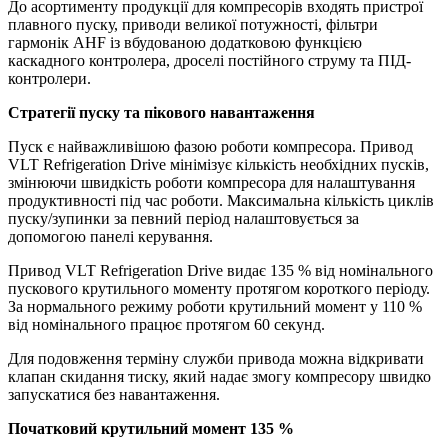
До асортименту продукції для компресорів входять пристрої
плавного пуску, приводи великої потужності, фільтри
гармонік AHF із вбудованою додатковою функцією
каскадного контролера, дроселі постійного струму та ПІД-
контролери.
Стратегії пуску та пікового навантаження
Пуск є найважливішою фазою роботи компресора. Привод
VLT Refrigeration Drive мінімізує кількість необхідних пусків,
змінюючи швидкість роботи компресора для налаштування
продуктивності під час роботи. Максимальна кількість циклів
пуску/зупинки за певний період налаштовується за
допомогою панелі керування.
Привод VLT Refrigeration Drive видає 135 % від номінального
пускового крутильного моменту протягом короткого періоду.
За нормального режиму роботи крутильний момент у 110 %
від номінального працює протягом 60 секунд.
Для подовження терміну служби привода можна відкривати
клапан скидання тиску, який надає змогу компресору швидко
запускатися без навантаження.
Початковий крутильний момент 135 %