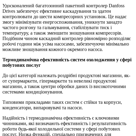
Удосконалений багатозонний пакетний контролер Danfoss
Drives забезпечує ефективне каскадування та здатен
контролювати до шести компресорних установок. Це надає
змогу мінімізувати енергоспоживання, уникнути занадто
частого розгону та гальмування, стабілізувати тиск і
температуру, а також зменшити зношування компресорів.
Подібним чином каскадний контролер рівномірно розподіляє
робочі години між усіма насосами, забезпечуючи мінімально
можливе зношування кожного окремого насоса.
Термодинамічна ефективність систем охолодження у сфері
побутових послуг
До цієї категорії належать роздрібні продуктові магазини, як-
от супермаркети, гіпермаркети та невеликі продуктові
магазини, а також центри обробки даних із високоточними
системами кондиціонування.
Типовими прикладами таких систем є стійки та корпуси,
конденсатори, випаровувачі та насоси.
Надійність і термодинамічна ефективність є ключовими
чинниками, які визначають ефективність і результативність
роботи будь-якої холодильної системи у сфері побутових
послуг. Низка функцій, спеціально призначених для