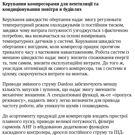
Керування компресорами для вентиляції та
кондиціонування повітря в будівлях
Керування швидкістю обертання надає змогу регулювати
температурний режим охолоджувачів із постійним тиском,
завдяки чому витрата потужності узгоджується з фактичною
потребою, яка визначається на основі вимірювань
температурних датчиків у системі. Керування швидкістю
обертання є вигідним, коли компресор працює протягом
тривалого часу з частковим навантаженням. Робота систем із
меншою швидкістю надає змогу знизити споживання енергії
та, тим самим, знизити експлуатаційні витрати. До того ж,
унаслідок оптимізації як самого компресора, так і системи в
цілому, скорочуються витрати на монтаж.
Приводи змінного струму Danfoss забезпечують меншу
кількість запусків і зупинок, що надає змогу зменшити
механічне зношення. А спеціалізовані функції, як-от «пропуск
резонансу», надають змогу легко визначити для привода
частоту роботи, аби уникнути шумів і пошкоджень.
До асортименту продукції для компресорів входять пристрої
плавного пуску, приводи великої потужності, фільтри
гармонік AHF із вбудованою додатковою функцією
каскадного контролера, дроселі постійного струму та ПІД-