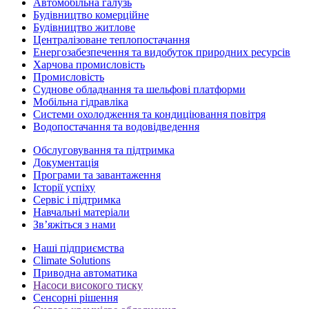
Автомобільна галузь
Будівництво комерційне
Будівництво житлове
Централізоване теплопостачання
Енергозабезпечення та видобуток природних ресурсів
Харчова промисловість
Промисловість
Суднове обладнання та шельфові платформи
Мобільна гідравліка
Системи охолодження та кондиціювання повітря
Водопостачання та водовідведення
Обслуговування та підтримка
Документація
Програми та завантаження
Історії успіху
Сервіс і підтримка
Навчальні матеріали
Зв’яжіться з нами
Наші підприємства
Climate Solutions
Приводна автоматика
Насоси високого тиску
Сенсорні рішення