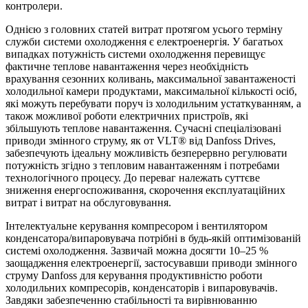
контролери.
Однією з головних статей витрат протягом усього терміну
служби системи охолодження є електроенергія. У багатьох
випадках потужність системи охолодження перевищує
фактичне теплове навантаження через необхідність
врахування сезонних коливань, максимальної завантаженості
холодильної камери продуктами, максимальної кількості осіб,
які можуть перебувати поруч із холодильним устаткуванням, а
також можливої роботи електричних пристроїв, які
збільшують теплове навантаження. Сучасні спеціалізовані
приводи змінного струму, як от VLT® від Danfoss Drives,
забезпечують ідеальну можливість безперервно регулювати
потужність згідно з тепловим навантаженням і потребами
технологічного процесу. До переваг належать суттєве
зниження енергоспоживання, скорочення експлуатаційних
витрат і витрат на обслуговування.
Інтелектуальне керування компресором і вентилятором
конденсатора/випаровувача потрібні в будь-якій оптимізованій
системі охолодження. Зазвичай можна досягти 10–25 %
заощадження електроенергії, застосувавши приводи змінного
струму Danfoss для керування продуктивністю роботи
холодильних компресорів, конденсаторів і випаровувачів.
Завдяки забезпеченню стабільності та вирівнюванню