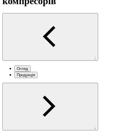
компресорів
;
Огляд
Продукція
;