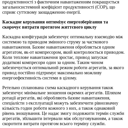
продуктивності з фактичним навантаженням покращується
загальносистемний коефіцієнт продуктивності (COP), що
сприяє суттєвому заощадженню енергії.
Каскадне керування оптимізує енергозберігання та
скорочує витрати протягом життєвого циклу
Каскадна конфігурація забезпечує оптимальну взаємодію між
системою та приводом змінного струму за часткового
навантаження. Базове навантаження обробляється одним
агрегатом, як-от компресором, який контролюється приводом.
Коли теплове навантаження зростає, привод запускає
додаткові компресори один за одним. Таким чином
забезпечується оптимальний режим роботи агрегатів, за якого
привод постійно підтримує максимально можливу
енергоефективність системи в цілому.
Ретельно спланована схема каскадного керування також
забезпечує мінімальне зношення окремих агрегатів. Шляхом
ротації агрегатів, які обробляють базове навантаження,
спеціалісти з експлуатації можуть забезпечити рівнозначну
кількість годин роботи кожного з них, а також однаковий
рівень зношування. Це надає змогу подовжити термін служби
агрегатів, збільшити інтервали між обслуговуванням, а також
скоротити витрати протягом всього терміну служби.