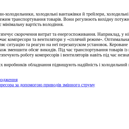
они-холодильники, холодильні вантажівки й трейлери, холодильні 
режим транспортування товарів. Вони регулюють вихідну потужн
 мінімальну вартість володіння.
езпечує скорочення витрат та енергоспоживання. Наприклад, у ні
ючає компресори та вентилятори у «сплячий режим». Оптимальна
вляє ситуацію та реагую на неї перезапуском установок. Керован
кож зменшити обсяг викидів. Під час транспортування товарів із
печують роботу компресорів і вентиляторів навіть під час незнач
их виробників обладнання підвищують надійність і холодильний
лодження
ресора за допомогою приводів змінного струму