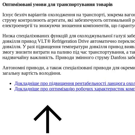
Оптимізовані умови для транспортування товарів
Існує безліч варіантів охолодження на транспорті, зокрема ваг
струму контролюють агрегати, які забезпечують оптимальний 
електроенергії та знижуючи зношення компонентів, що гарантує
Низка спеціалізованих функцій для охолоджувальної галузі заб
довкілля привод VLT® Refrigeration Drive автоматично перекл
довкілля. У разі підвищення температури довкілля привод вия
змогу знизити витрати на паливо під час транспортування, а та
надзвичайну важливість. Приводи змінного струму Danfoss забез
Автономні приводи, а також спеціалізовані приводи для окрем
загальну вартість володіння.
Докладніше про підвищення рентабельності ланцюга охо
Докладніше про оптимізацію робочих характеристик комп