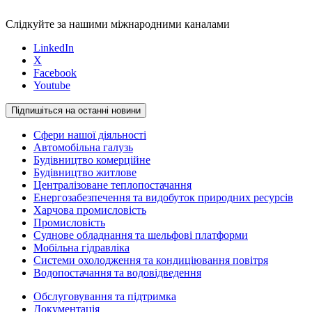
Слідкуйте за нашими міжнародними каналами
LinkedIn
X
Facebook
Youtube
Підпишіться на останні новини
Сфери нашої діяльності
Автомобільна галузь
Будівництво комерційне
Будівництво житлове
Централізоване теплопостачання
Енергозабезпечення та видобуток природних ресурсів
Харчова промисловість
Промисловість
Суднове обладнання та шельфові платформи
Мобільна гідравліка
Системи охолодження та кондиціювання повітря
Водопостачання та водовідведення
Обслуговування та підтримка
Документація