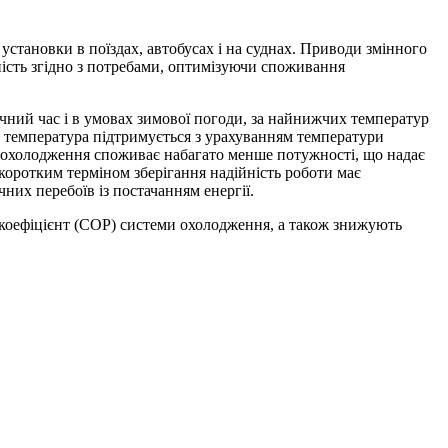
установки в поїздах, автобусах і на суднах. Приводи змінного
ість згідно з потребами, оптимізуючи споживання
чний час і в умовах зимової погоди, за найнижчих температур
 температура підтримується з урахуванням температури
е охолодження споживає набагато менше потужності, що надає
 коротким терміном зберігання надійність роботи має
них перебоїв із постачанням енергії.
 коефіцієнт (СОР) системи охолодження, а також знижують