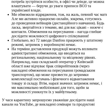
потреба зустрітися особисто, в офісі чи деінде, це можна
влаштувати — беручи до уваги приписи ВОЗ та
української влади.
Ми обмежили відрядження, тож, на жаль, певний час м
Але ми активно працюємо онлайн, зокрема, готуємось
до проведення вебінарів (дистанційного навчання). Будь
ласка, звертайтеся з темами, які для вас цікаві – нижче є
контакти. Обмеження на пересування – нагода глибше
дослідити можливості цифрового спілкування!
Глобально, всі 72 заводи Danfoss працюють у штатному
режимі, затримок у виробництві немає.
На терміни доставлення продукції можуть впливати
адміністративні обмеження, що вводяться на
регіональному, національному та місцевому рівнях.
Наприклад, наш складський оператор у Київській
області вже відчуває брак співробітників (через
накладені обмеження на пересування громадським
транспортом), що може призвести до затримки
комплектації постачань і фізичного відвантаження
товару зі складу. Втім, наразі значних затримок немає, і
ми максимально мобілізовані для того, щоби за
можливості уникнути їх у майбутньому.
У часи карантину запрошуємо уважніше дослідити наші
канали на YouTube, де викладені семінари та продуктові