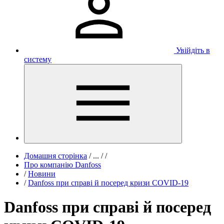
Увійдіть в
систему
Домашня сторінка
/
...
/
/
Про компанію Danfoss
/
Новини
/
Danfoss при справі й посеред кризи COVID-19
Danfoss при справі й посеред