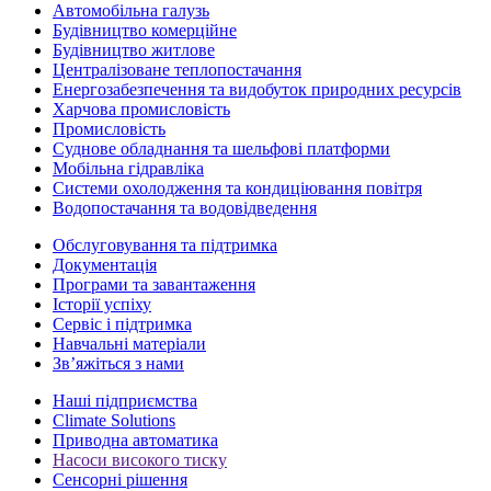
Автомобільна галузь
Будівництво комерційне
Будівництво житлове
Централізоване теплопостачання
Енергозабезпечення та видобуток природних ресурсів
Харчова промисловість
Промисловість
Суднове обладнання та шельфові платформи
Мобільна гідравліка
Системи охолодження та кондиціювання повітря
Водопостачання та водовідведення
Обслуговування та підтримка
Документація
Програми та завантаження
Історії успіху
Сервіс і підтримка
Навчальні матеріали
Зв’яжіться з нами
Наші підприємства
Climate Solutions
Приводна автоматика
Насоси високого тиску
Сенсорні рішення