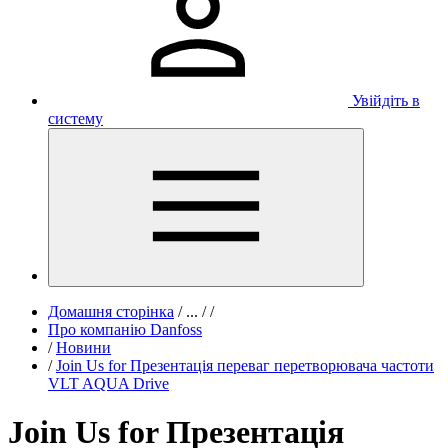
Увійдіть в
систему
Домашня сторінка
/
...
/
/
Про компанію Danfoss
/
Новини
/
Join Us for Презентація переваг перетворювача частоти
VLT AQUA Drive
Join Us for Презентація