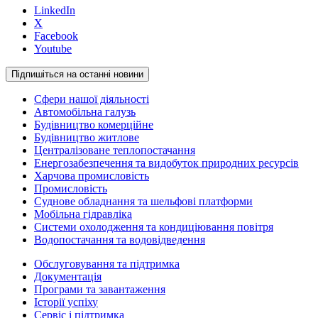
LinkedIn
X
Facebook
Youtube
Підпишіться на останні новини
Сфери нашої діяльності
Автомобільна галузь
Будівництво комерційне
Будівництво житлове
Централізоване теплопостачання
Енергозабезпечення та видобуток природних ресурсів
Харчова промисловість
Промисловість
Суднове обладнання та шельфові платформи
Мобільна гідравліка
Системи охолодження та кондиціювання повітря
Водопостачання та водовідведення
Обслуговування та підтримка
Документація
Програми та завантаження
Історії успіху
Сервіс і підтримка