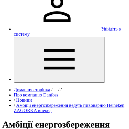
Увійдіть в
систему
Домашня сторінка
/
...
/
/
Про компанію Danfoss
/
Новини
/
Амбіції енергозбереження ведуть пивоварню Heineken
ZAGORKA вперед
Амбіції енергозбереження