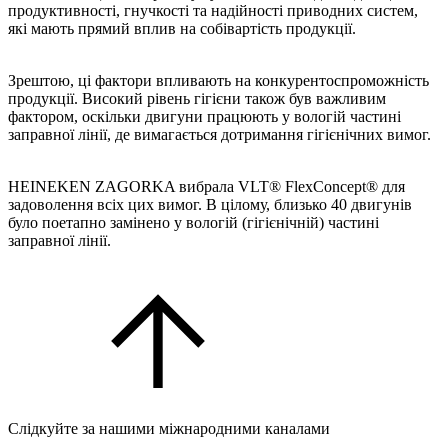
продуктивності, гнучкості та надійності приводних систем,
які мають прямий вплив на собівартість продукції.
Зрештою, ці фактори впливають на конкурентоспроможність
продукції. Високий рівень гігієни також був важливим
фактором, оскільки двигуни працюють у вологій частині
заправної лінії, де вимагається дотримання гігієнічних вимог.
HEINEKEN ZAGORKA вибрала VLT® FlexConcept® для
задоволення всіх цих вимог. В цілому, близько 40 двигунів
було поетапно замінено у вологій (гігієнічній) частині
заправної лінії.
Слідкуйте за нашими міжнародними каналами