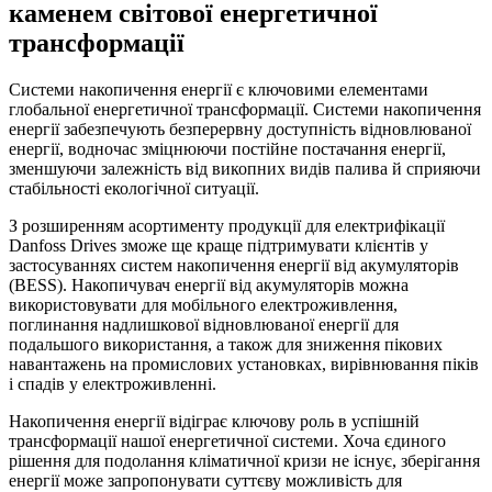
каменем світової енергетичної
трансформації
Системи накопичення енергії є ключовими елементами
глобальної енергетичної трансформації. Системи накопичення
енергії забезпечують безперервну доступність відновлюваної
енергії, водночас зміцнюючи постійне постачання енергії,
зменшуючи залежність від викопних видів палива й сприяючи
стабільності екологічної ситуації.
З розширенням асортименту продукції для електрифікації
Danfoss Drives зможе ще краще підтримувати клієнтів у
застосуваннях систем накопичення енергії від акумуляторів
(BESS). Накопичувач енергії від акумуляторів можна
використовувати для мобільного електроживлення,
поглинання надлишкової відновлюваної енергії для
подальшого використання, а також для зниження пікових
навантажень на промислових установках, вирівнювання піків
і спадів у електроживленні.
Накопичення енергії відіграє ключову роль в успішній
трансформації нашої енергетичної системи. Хоча єдиного
рішення для подолання кліматичної кризи не існує, зберігання
енергії може запропонувати суттєву можливість для