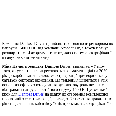
Компанія Danfoss Drives придбала технологію перетворювачів
напруги 1500 В ПС від компанії Ampner Oy, а також планує
розширити свій асортимент передових систем електрифікації
в галузі накопичення енергії.
Міка Кулю, президент Danfoss
Drives, відзначає: «У міру
того, як усе чіткіше викреслюються кліматичні цілі на 2030
рік, декарбонізація шляхом електрифікації прискорюється у
багатьох секторах економіки. Ця тенденція шириться в усіх
основних сферах застосування, де ключову роль починає
відігравати напруга постійного струму 1500 В. Це великий
крок для
Danfoss Drives
на шляху до створення комплексної
пропозиції з електрифікації, а отже, забезпечення правильних
рішень для наших клієнтів у їхніх проектах з електрифікації.»