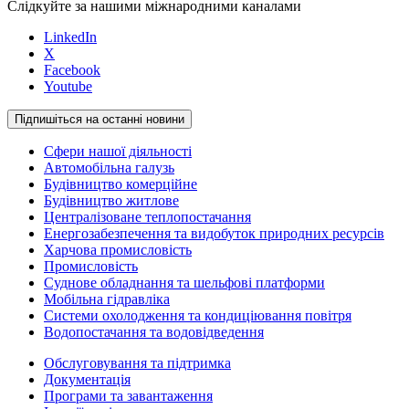
Слідкуйте за нашими міжнародними каналами
LinkedIn
X
Facebook
Youtube
Підпишіться на останні новини
Сфери нашої діяльності
Автомобільна галузь
Будівництво комерційне
Будівництво житлове
Централізоване теплопостачання
Енергозабезпечення та видобуток природних ресурсів
Харчова промисловість
Промисловість
Суднове обладнання та шельфові платформи
Мобільна гідравліка
Системи охолодження та кондиціювання повітря
Водопостачання та водовідведення
Обслуговування та підтримка
Документація
Програми та завантаження