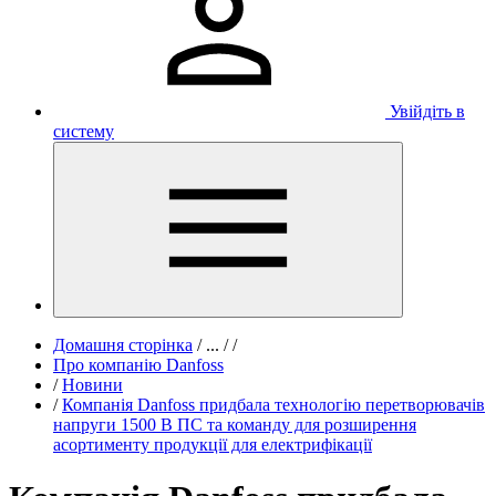
Увійдіть в
систему
Домашня сторінка
/
...
/
/
Про компанію Danfoss
/
Новини
/
Компанія Danfoss придбала технологію перетворювачів
напруги 1500 В ПС та команду для розширення
асортименту продукції для електрифікації