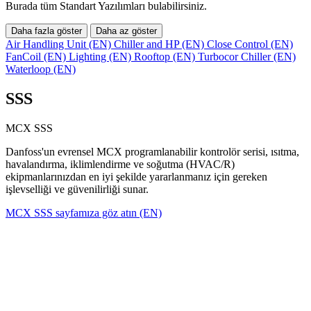
Burada tüm Standart Yazılımları bulabilirsiniz.
Daha fazla göster
Daha az göster
Air Handling Unit (EN)
Chiller and HP (EN)
Close Control (EN)
FanCoil (EN)
Lighting (EN)
Rooftop (EN)
Turbocor Chiller (EN)
Waterloop (EN)
SSS
MCX SSS
Danfoss'un evrensel MCX programlanabilir kontrolör serisi, ısıtma,
havalandırma, iklimlendirme ve soğutma (HVAC/R)
ekipmanlarınızdan en iyi şekilde yararlanmanız için gereken
işlevselliği ve güvenilirliği sunar.
MCX SSS sayfamıza göz atın (EN)