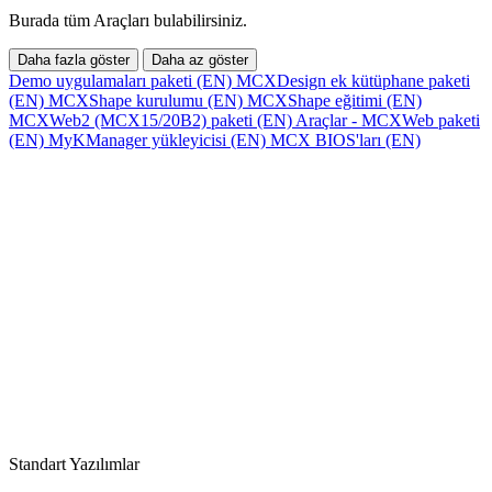
Burada tüm Araçları bulabilirsiniz.
Daha fazla göster
Daha az göster
Demo uygulamaları paketi (EN)
MCXDesign ek kütüphane paketi
(EN)
MCXShape kurulumu (EN)
MCXShape eğitimi (EN)
MCXWeb2 (MCX15/20B2) paketi (EN)
Araçlar - MCXWeb paketi
(EN)
MyKManager yükleyicisi (EN)
MCX BIOS'ları (EN)
Standart Yazılımlar