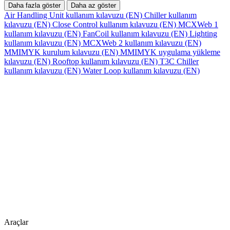
Daha fazla göster
Daha az göster
Air Handling Unit kullanım kılavuzu (EN)
Chiller kullanım
kılavuzu (EN)
Close Control kullanım kılavuzu (EN)
MCXWeb 1
kullanım kılavuzu (EN)
FanCoil kullanım kılavuzu (EN)
Lighting
kullanım kılavuzu (EN)
MCXWeb 2 kullanım kılavuzu (EN)
MMIMYK kurulum kılavuzu (EN)
MMIMYK uygulama yükleme
kılavuzu (EN)
Rooftop kullanım kılavuzu (EN)
T3C Chiller
kullanım kılavuzu (EN)
Water Loop kullanım kılavuzu (EN)
Araçlar