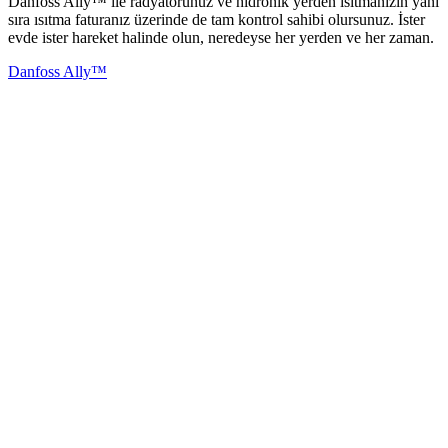
Danfoss Ally™ ile radyatörünüz ve hidronik yerden ısıtmanızın yanı
sıra ısıtma faturanız üzerinde de tam kontrol sahibi olursunuz. İster
evde ister hareket halinde olun, neredeyse her yerden ve her zaman.
Danfoss Ally™