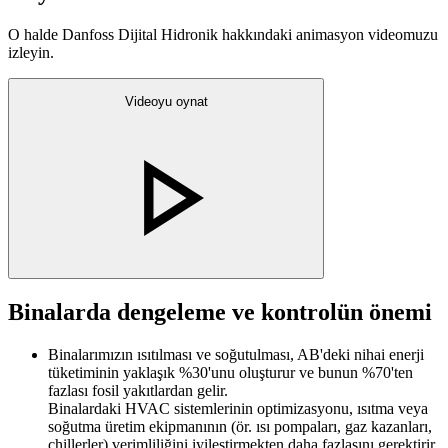
O halde Danfoss Dijital Hidronik hakkındaki animasyon videomuzu
izleyin.
Videoyu oynat
Binalarda dengeleme ve kontrolün önemi
Binalarımızın ısıtılması ve soğutulması, AB'deki nihai enerji
tüketiminin yaklaşık %30'unu oluşturur ve bunun %70'ten
fazlası fosil yakıtlardan gelir.
Binalardaki HVAC sistemlerinin optimizasyonu, ısıtma veya
soğutma üretim ekipmanının (ör. ısı pompaları, gaz kazanları,
chillerler) verimliliğini iyileştirmekten daha fazlasını gerektirir.