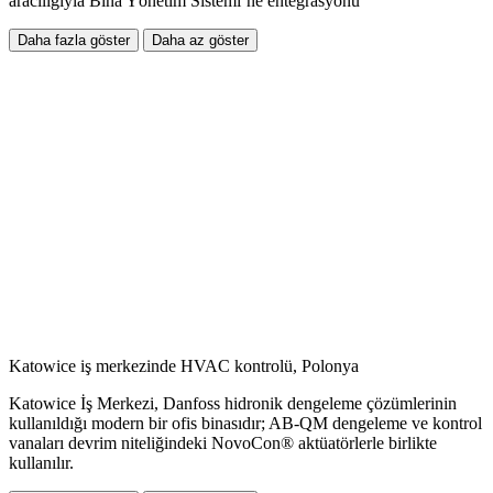
aracılığıyla Bina Yönetim Sistemi’ne entegrasyonu
Daha fazla göster
Daha az göster
Katowice iş merkezinde HVAC kontrolü, Polonya
Katowice İş Merkezi, Danfoss hidronik dengeleme çözümlerinin
kullanıldığı modern bir ofis binasıdır; AB-QM dengeleme ve kontrol
vanaları devrim niteliğindeki NovoCon® aktüatörlerle birlikte
kullanılır.