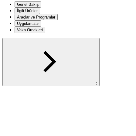
Genel Bakış
İlgili Ürünler
Araçlar ve Programlar
Uygulamalar
Vaka Örnekleri
;