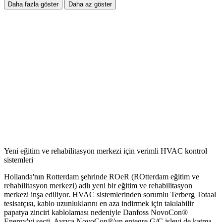
Daha fazla göster
Daha az göster
Yeni eğitim ve rehabilitasyon merkezi için verimli HVAC kontrol
sistemleri
Hollanda'nın Rotterdam şehrinde ROeR (ROtterdam eğitim ve
rehabilitasyon merkezi) adlı yeni bir eğitim ve rehabilitasyon
merkezi inşa ediliyor. HVAC sistemlerinden sorumlu Terberg Totaal
tesisatçısı, kablo uzunluklarını en aza indirmek için takılabilir
papatya zinciri kablolaması nedeniyle Danfoss NovoCon®
Energy'yi seçti. Ayrıca NovoCon®'un entegre G/Ç işlevi de katma