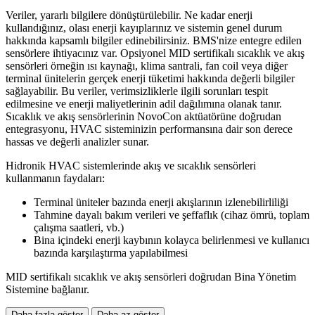
Veriler, yararlı bilgilere dönüştürülebilir. Ne kadar enerji
kullandığınız, olası enerji kayıplarınız ve sistemin genel durum
hakkında kapsamlı bilgiler edinebilirsiniz. BMS'nize entegre edilen
sensörlere ihtiyacınız var. Opsiyonel MID sertifikalı sıcaklık ve akış
sensörleri örneğin ısı kaynağı, klima santrali, fan coil veya diğer
terminal ünitelerin gerçek enerji tüketimi hakkında değerli bilgiler
sağlayabilir. Bu veriler, verimsizliklerle ilgili sorunları tespit
edilmesine ve enerji maliyetlerinin adil dağılımına olanak tanır.
Sıcaklık ve akış sensörlerinin NovoCon aktüatörüne doğrudan
entegrasyonu, HVAC sisteminizin performansına dair son derece
hassas ve değerli analizler sunar.
Hidronik HVAC sistemlerinde akış ve sıcaklık sensörleri
kullanmanın faydaları:
Terminal üniteler bazında enerji akışlarının izlenebilirliliği
Tahmine dayalı bakım verileri ve şeffaflık (cihaz ömrü, toplam
çalışma saatleri, vb.)
Bina içindeki enerji kaybının kolayca belirlenmesi ve kullanıcı
bazında karşılaştırma yapılabilmesi
MID sertifikalı sıcaklık ve akış sensörleri doğrudan Bina Yönetim
Sistemine bağlanır.
Daha fazla göster
Daha az göster