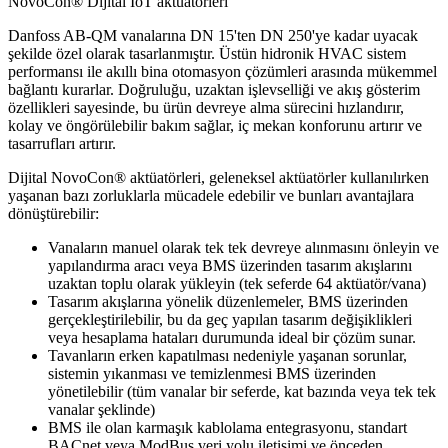
NovoCon® Dijital IoT aktüatörleri
Danfoss AB-QM vanalarına DN 15'ten DN 250'ye kadar uyacak
şekilde özel olarak tasarlanmıştır. Üstün hidronik HVAC sistem
performansı ile akıllı bina otomasyon çözümleri arasında mükemmel
bağlantı kurarlar. Doğruluğu, uzaktan işlevselliği ve akış gösterim
özellikleri sayesinde, bu ürün devreye alma sürecini hızlandırır,
kolay ve öngörülebilir bakım sağlar, iç mekan konforunu artırır ve
tasarrufları artırır.
Dijital NovoCon® aktüatörleri, geleneksel aktüatörler kullanılırken
yaşanan bazı zorluklarla mücadele edebilir ve bunları avantajlara
dönüştürebilir:
Vanaların manuel olarak tek tek devreye alınmasını önleyin ve
yapılandırma aracı veya BMS üzerinden tasarım akışlarını
uzaktan toplu olarak yükleyin (tek seferde 64 aktüatör/vana)
Tasarım akışlarına yönelik düzenlemeler, BMS üzerinden
gerçekleştirilebilir, bu da geç yapılan tasarım değişiklikleri
veya hesaplama hataları durumunda ideal bir çözüm sunar.
Tavanların erken kapatılması nedeniyle yaşanan sorunlar,
sistemin yıkanması ve temizlenmesi BMS üzerinden
yönetilebilir (tüm vanalar bir seferde, kat bazında veya tek tek
vanalar şeklinde)
BMS ile olan karmaşık kablolama entegrasyonu, standart
BACnet veya ModBus veri yolu iletişimi ve önceden