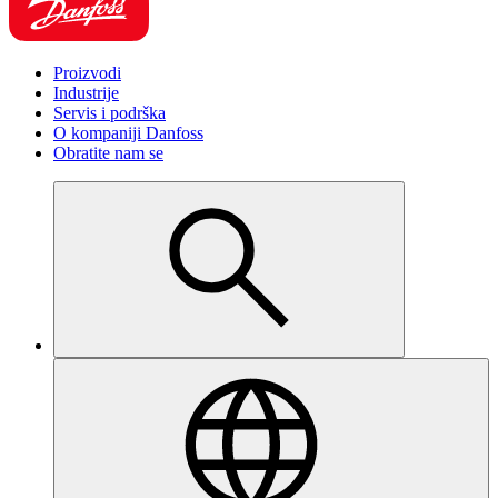
Proizvodi
Industrije
Servis i podrška
O kompaniji Danfoss
Obratite nam se