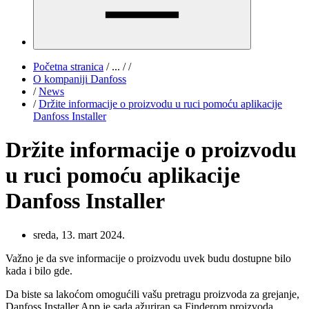
Početna stranica
/
...
/
/
O kompaniji Danfoss
/
News
/
Držite informacije o proizvodu u ruci pomoću aplikacije
Danfoss Installer
Držite informacije o proizvodu
u ruci pomoću aplikacije
Danfoss Installer
sreda, 13. mart 2024.
Važno je da sve informacije o proizvodu uvek budu dostupne bilo
kada i bilo gde.
Da biste sa lakoćom omogućili vašu pretragu proizvoda za grejanje,
Danfoss Installer App je sada ažuriran sa Finderom proizvoda.