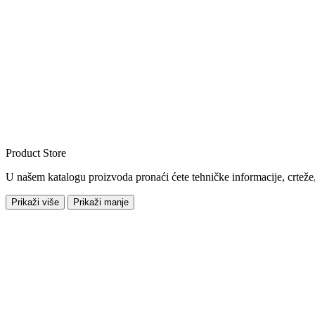
Product Store
U našem katalogu proizvoda pronaći ćete tehničke informacije, crteže,
Prikaži više
Prikaži manje