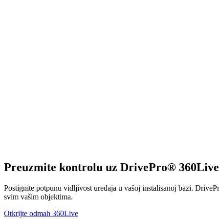
Preuzmite kontrolu uz DrivePro® 360Live
Postignite potpunu vidljivost uređaja u vašoj instalisanoj bazi. Drive
svim vašim objektima.
Otkrijte odmah 360Live