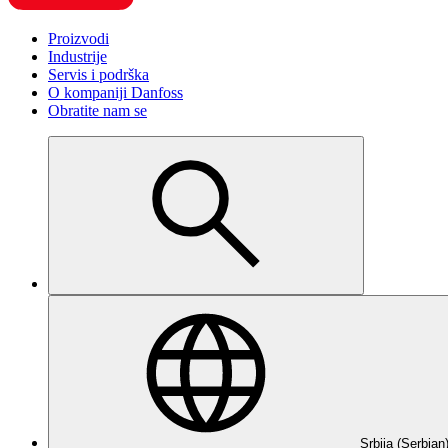
Proizvodi
Industrije
Servis i podrška
O kompaniji Danfoss
Obratite nam se
Srbija (Serbian