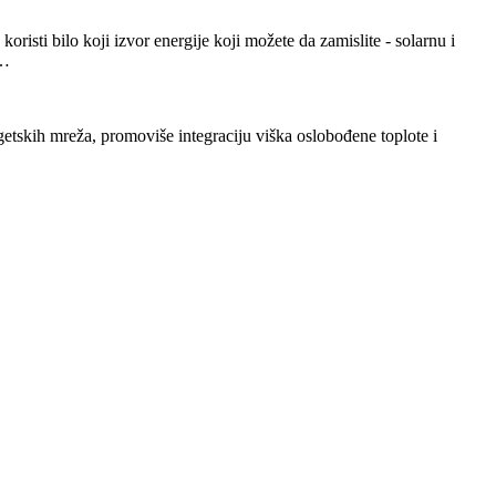
sti bilo koji izvor energije koji možete da zamislite - solarnu i
a…
tskih mreža, promoviše integraciju viška oslobođene toplote i