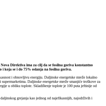
ova Direktiva ima za cilj da se fosilna goriva konstantno
i koja se i do 75% oslanja na fosilna goriva.
ikasnost i obnovljivu energiju. Daljinske energetske mreže lokalno
a i supermarketima. Daljinske energetske mreže smanjiće troškove za
gije u obliku toplote. Skladištenje toplote je 100 puta jeftinije od
aljinskog grejanja kao jednog od najefikasnijih, najodrživih i