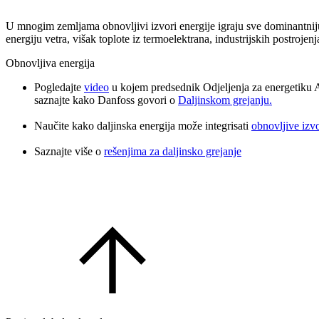
U mnogim zemljama obnovljivi izvori energije igraju sve dominantniju 
energiju vetra, višak toplote iz termoelektrana, industrijskih postroje
Obnovljiva energija
Pogledajte
video
u kojem predsednik Odjeljenja za energetiku A
saznajte kako Danfoss govori o
Daljinskom grejanju.
Naučite kako daljinska energija može integrisati
obnovljive izvo
Saznajte više o
rešenjima za daljinsko grejanje