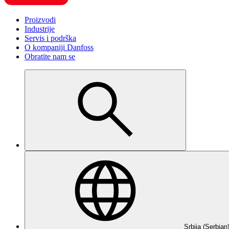
Proizvodi
Industrije
Servis i podrška
O kompaniji Danfoss
Obratite nam se
Srbija (Serbian