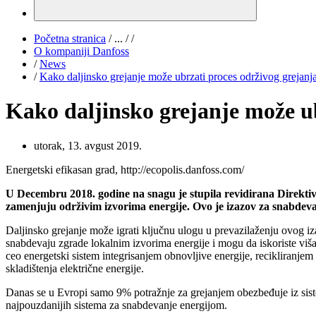
Početna stranica
/
...
/
/
O kompaniji Danfoss
/
News
/
Kako daljinsko grejanje može ubrzati proces održivog grejanj
Kako daljinsko grejanje može ub
utorak, 13. avgust 2019.
Energetski efikasan grad, http://ecopolis.danfoss.com/
U Decembru 2018. godine na snagu je stupila revidirana Direktiv
zamenjuju održivim izvorima energije. Ovo je izazov za snabdevanj
Daljinsko grejanje može igrati ključnu ulogu u prevazilaženju ovog iz
snabdevaju zgrade lokalnim izvorima energije i mogu da iskoriste viša
ceo energetski sistem integrisanjem obnovljive energije, recikliranjem l
skladištenja električne energije.
Danas se u Evropi samo 9% potražnje za grejanjem obezbeđuje iz sistem
najpouzdanijih sistema za snabdevanje energijom.