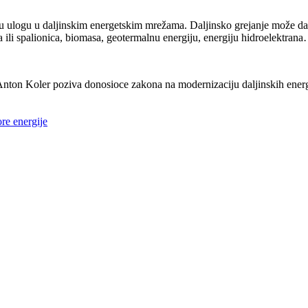
ulogu u daljinskim energetskim mrežama. Daljinsko grejanje može da kori
nja ili spalionica, biomasa, geotermalnu energiju, energiju hidroelektran
nton Koler poziva donosioce zakona na modernizaciju daljinskih energe
re energije