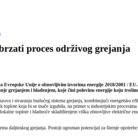
a
rzati proces održivog grejanja
a Evropske Unije o obnovljivim izvorima energije 2018/2001 / EU. N
e grejanjem i hlađenjem, koje čini polovinu energije koju trošimo 
azova i stvaranju budućeg sistema grejanja, kombinujući energetsku ef
k toplote koja bi se inače izgubila, na primer u industrijskim procesim
okalne toplote i hladnoće skladištenjem viška obnovljive električne ener
a daljinskog grejanja. Postoji ogroman potencijal za širenje upotrebe d